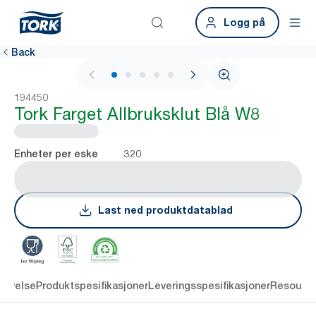
Logg på
Back
1 / 6
194450
Tork Farget Allbruksklut Blå W8
320
Enheter per eske
Last ned produktdatablad
rivelse
Produktspesifikasjoner
Leveringsspesifikasjoner
Resourc