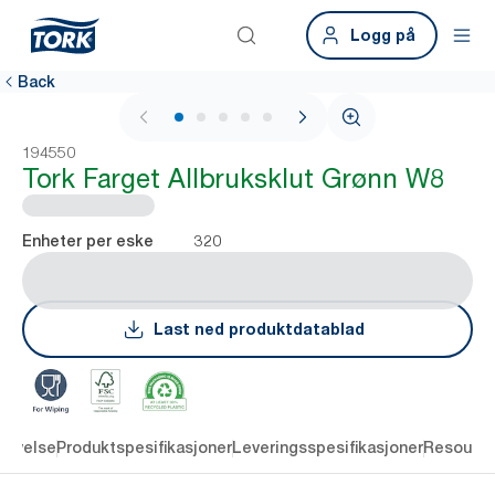
Logg på
Back
1 / 5
194550
Tork Farget Allbruksklut Grønn W8
320
Enheter per eske
Last ned produktdatablad
rivelse
Produktspesifikasjoner
Leveringsspesifikasjoner
Resourc