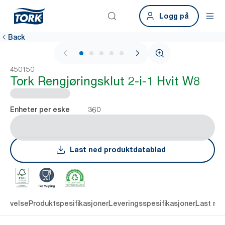
Logg på
Back
1 / 6
450150
Tork Rengjøringsklut 2-i-1 Hvit W8
360
Enheter per eske
Last ned produktdatablad
krivelse
Produktspesifikasjoner
Leveringsspesifikasjoner
Last ne