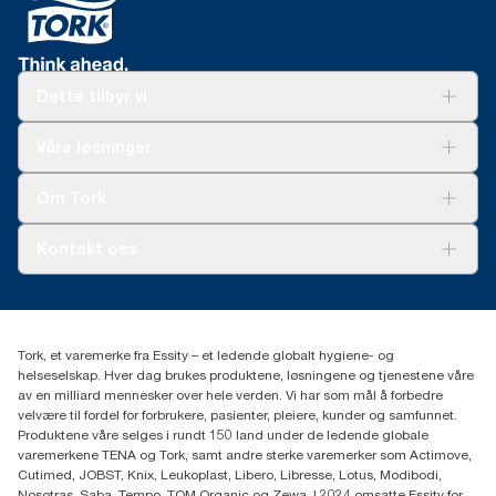
Dette tilbyr vi
Løsninger
Våre løsninger
Bærekraft
Tork Clean Care
Tork Vision Renhold
Om Tork
AD-a-Glance
Tork PaperCircle
Om oss
Kontakt oss
Suksesshistorier
Presse og nyheter
kontakt@essity.com
(+47) 22 70 62 00
Essity Norway AS
Tork, et varemerke fra Essity – et ledende globalt hygiene- og
Fredrik Selmers vei 6
helseselskap. Hver dag brukes produktene, løsningene og tjenestene våre
0603 OSLO
av en milliard mennesker over hele verden. Vi har som mål å forbedre
velvære til fordel for forbrukere, pasienter, pleiere, kunder og samfunnet.
Produktene våre selges i rundt 150 land under de ledende globale
varemerkene TENA og Tork, samt andre sterke varemerker som Actimove,
Cutimed, JOBST, Knix, Leukoplast, Libero, Libresse, Lotus, Modibodi,
Nosotras, Saba, Tempo, TOM Organic og Zewa. I 2024 omsatte Essity for