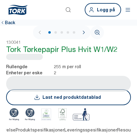
Logg på
Back
1 / 5
130041
Tork Tørkepapir Plus Hvit W1/W2
255 m per roll
Rullengde
2
Enheter per eske
Last ned produktdatablad
rivelse
Produktspesifikasjoner
Leveringsspesifikasjoner
Resourc