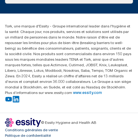
Récits d’une réussite
service-commande.tork@essity.com
+216 71 11 60 00
SANCELLA S.A. Siege Social
Tork, une marque d'Essity - Groupe international leader dans l'hygiène et
52 Rue 8601 ZI CHARGUIA 1
la santé. Chaque jour, nos produits, services et solutions sont utilisés par
BP194.Tunis, Tunisie
un milliard de personnes dans le monde. Notre raison d’être est de
repousser les limites pour plus de bien-être (breaking barriers to well-
being) au bénéfice des consommateurs, patients, soignants, clients et de
la société civile. Nos produits sont commercialisés dans environ 150 pays
sous les marques mondiales leaders TENA et Tork, ainsi que d'autres
marques fortes, telles que Actimove, Cutimed, JOBST, Knix, Leukoplast,
Libero, Libresse, Lotus, Modibodi, Nosotras, Saba, Tempo, TOM Organic et
Zewa. En 2024, Essity a réalisé un chiffre d'affaires net de 13 milliards
d'euros et comptait environ 36.000 collaborateurs. Le Groupe a son siège
mondial à Stockholm, en Suède, et est coté au Nasdaq de Stockholm.
Plus d’informations sur www.essity.com
www.essity.com
© Essity Hygiene and Health AB
Conditions générales de vente
Politique de confidentialité