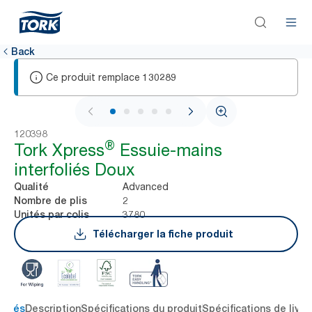
Back
Ce produit remplace
130289
1 / 7
120398
®
Tork Xpress
Essuie-mains
interfoliés Doux
Advanced
Qualité
2
Nombre de plis
3780
Unités par colis
Télécharger la fiche produit
 clés
Description
Spécifications du produit
Spécifications de livra