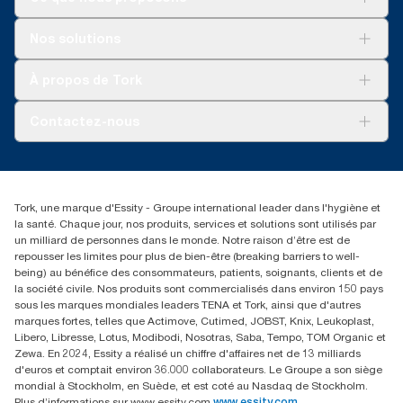
Solutions
Nos solutions
Développement durable
Tork Clean Care
AD-a-Glance
À propos de Tork
Tork PaperCircle
À propos de nous
Contactez-nous
Récits d’une réussite
service-commande.tork@essity.com
+216 71 11 60 00
SANCELLA S.A. Siege Social
Tork, une marque d'Essity - Groupe international leader dans l'hygiène et
52 Rue 8601 ZI CHARGUIA 1
la santé. Chaque jour, nos produits, services et solutions sont utilisés par
BP194.Tunis, Tunisie
un milliard de personnes dans le monde. Notre raison d’être est de
repousser les limites pour plus de bien-être (breaking barriers to well-
being) au bénéfice des consommateurs, patients, soignants, clients et de
la société civile. Nos produits sont commercialisés dans environ 150 pays
sous les marques mondiales leaders TENA et Tork, ainsi que d'autres
marques fortes, telles que Actimove, Cutimed, JOBST, Knix, Leukoplast,
Libero, Libresse, Lotus, Modibodi, Nosotras, Saba, Tempo, TOM Organic et
Zewa. En 2024, Essity a réalisé un chiffre d'affaires net de 13 milliards
d'euros et comptait environ 36.000 collaborateurs. Le Groupe a son siège
mondial à Stockholm, en Suède, et est coté au Nasdaq de Stockholm.
Plus d’informations sur www.essity.com
www.essity.com