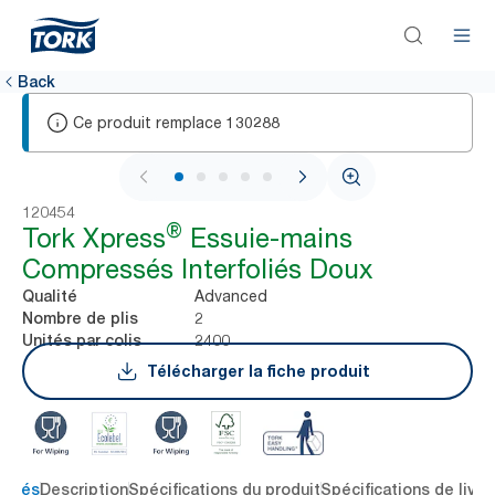
Back
Ce produit remplace
130288
1 / 7
120454
®
Tork Xpress
Essuie-mains
Compressés Interfoliés Doux
Advanced
Qualité
2
Nombre de plis
2400
Unités par colis
Télécharger la fiche produit
 clés
Description
Spécifications du produit
Spécifications de livra