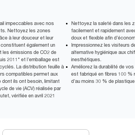
ail impeccables avec nos
Nettoyez la saleté dans les z
nts. Nettoyez les zones
facilement et rapidement ave
râce à leur douceur et leur
doux et flexible afin d’écono
s constituent également un
Impressionnez les visiteurs d
it les émissions de CO2 de
alternative hygiénique aux chi
s 2011* et l’emballage est
inesthétiques.
yclés. La distribution feuille à
Améliorez la durabilité de vo
eurs compatibles permet aux
est fabriqué en fibres 100 % 
 dont ils ont besoin, limitant
d’au moins 30 % de plastique
ycle de vie (ACV) réalisée par
utet, vérifiée en avril 2021