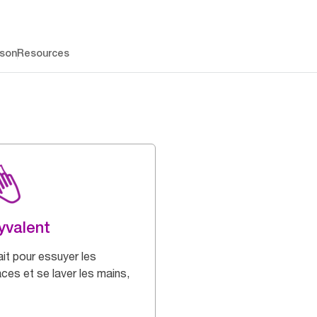
ison
Resources
yvalent
ait pour essuyer les
aces et se laver les mains,