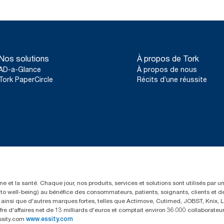
Nos solutions
À propos de Tork
AD-a-Glance
À propos de nous
Tork PaperCircle
Récits d’une réussite
e et la santé. Chaque jour, nos produits, services et solutions sont utilisés par 
rs to well-being) au bénéfice des consommateurs, patients, soignants, clients et d
insi que d'autres marques fortes, telles que Actimove, Cutimed, JOBST, Knix, Le
fre d'affaires net de 13 milliards d'euros et comptait environ 36.000 collaborat
ssity.com
www.essity.com