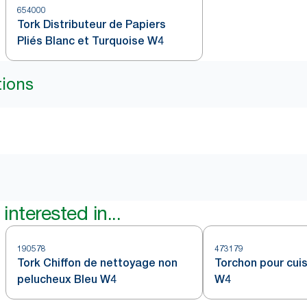
654000
Tork Distributeur de Papiers
Pliés Blanc et Turquoise W4
tions
interested in...
190578
473179
Tork Chiffon de nettoyage non
Torchon pour cuis
pelucheux Bleu W4
W4