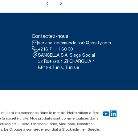
Contactez-nous
service-commande.tork@essity.com
+216 71 11 60 00
SANCELLA S.A. Siege Social
52 Rue 8601 ZI CHARGUIA 1
BP194.Tunis, Tunisie
un milliard de personnes dans le monde. Notre raison d’être
e la société civile. Nos produits sont commercialisés dans
ukoplast, Libero, Libresse, Lotus, Modibodi, Nosotras,
eurs. Le Groupe a son siège mondial à Stockholm, en Suède,