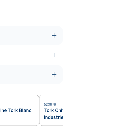
520679
5
ine Tork Blanc
Tork Chiffon de Nettoyage
Industriel Gris W4