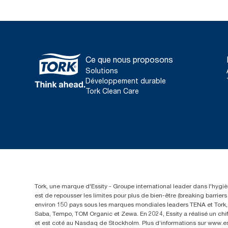
Ce que nous proposons
Solutions
Développement durable
Tork Clean Care
Tork, une marque d'Essity - Groupe international leader dans l'hygièn
est de repousser les limites pour plus de bien-être (breaking barrie
environ 150 pays sous les marques mondiales leaders TENA et Tork, a
Saba, Tempo, TOM Organic et Zewa. En 2024, Essity a réalisé un chif
et est coté au Nasdaq de Stockholm. Plus d’informations sur www.e