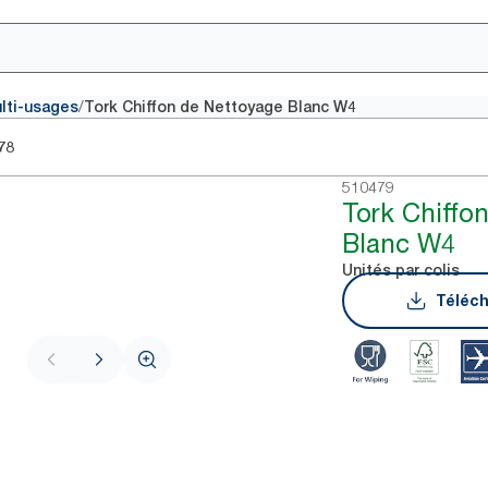
/
ulti-usages
Tork Chiffon de Nettoyage Blanc W4
78
510479
Tork Chiffo
Blanc W4
Unités par colis
Téléch