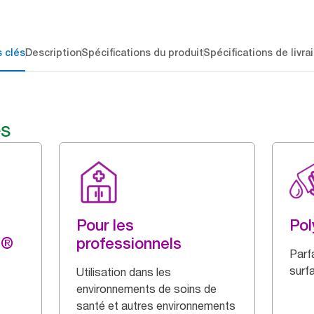
 clés
Description
Spécifications du produit
Spécifications de livra
és
Pour les
Pol
g®
professionnels
Parf
surf
Utilisation dans les
environnements de soins de
santé et autres environnements