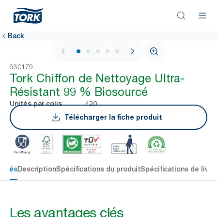
Back
1 / 5
930179
Tork Chiffon de Nettoyage Ultra-
Résistant 99 % Biosourcé
420
Unités par colis
Télécharger la fiche produit
 clés
Description
Spécifications du produit
Spécifications de livra
Les avantages clés