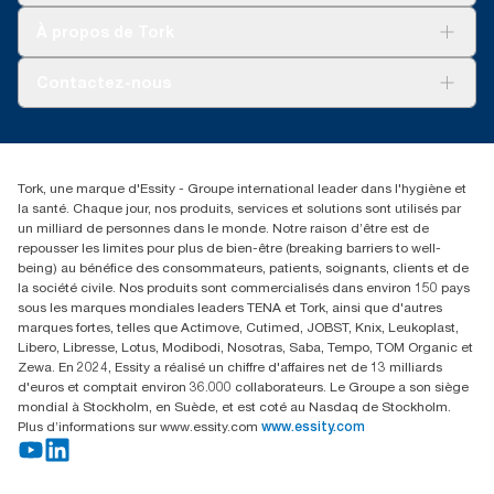
Tork Clean Care
AD-a-Glance
À propos de Tork
Tork PaperCircle
À propos de nous
Contactez-nous
Récits d’une réussite
service-commande.tork@essity.com
+216 71 11 60 00
SANCELLA S.A. Siege Social
Tork, une marque d'Essity - Groupe international leader dans l'hygiène et
52 Rue 8601 ZI CHARGUIA 1
la santé. Chaque jour, nos produits, services et solutions sont utilisés par
BP194.Tunis, Tunisie
un milliard de personnes dans le monde. Notre raison d’être est de
repousser les limites pour plus de bien-être (breaking barriers to well-
being) au bénéfice des consommateurs, patients, soignants, clients et de
la société civile. Nos produits sont commercialisés dans environ 150 pays
sous les marques mondiales leaders TENA et Tork, ainsi que d'autres
marques fortes, telles que Actimove, Cutimed, JOBST, Knix, Leukoplast,
Libero, Libresse, Lotus, Modibodi, Nosotras, Saba, Tempo, TOM Organic et
Zewa. En 2024, Essity a réalisé un chiffre d'affaires net de 13 milliards
d'euros et comptait environ 36.000 collaborateurs. Le Groupe a son siège
mondial à Stockholm, en Suède, et est coté au Nasdaq de Stockholm.
Plus d’informations sur www.essity.com
www.essity.com