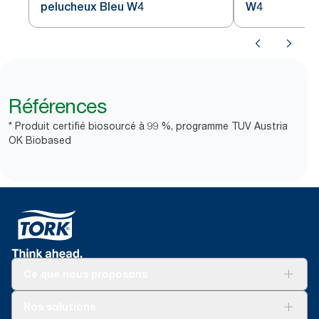
pelucheux Bleu W4
W4
Références
* Produit certifié biosourcé à 99 %, programme TUV Austria
OK Biobased
Ce que nous proposons
Solutions
Nos solutions
Développement durable