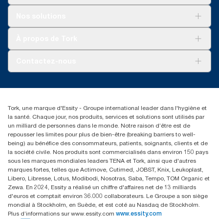
Solutions
Nos solutions
Développement durable
Tork Clean Care
AD-a-Glance
À propos de Tork
Tork PaperCircle
À propos de nous
Contactez-nous
Récits d’une réussite
service-commande.tork@essity.com
+216 71 11 60 00
SANCELLA S.A. Siege Social
Tork, une marque d'Essity - Groupe international leader dans l'hygiène et
52 Rue 8601 ZI CHARGUIA 1
la santé. Chaque jour, nos produits, services et solutions sont utilisés par
BP194.Tunis, Tunisie
un milliard de personnes dans le monde. Notre raison d’être est de
repousser les limites pour plus de bien-être (breaking barriers to well-
being) au bénéfice des consommateurs, patients, soignants, clients et de
la société civile. Nos produits sont commercialisés dans environ 150 pays
sous les marques mondiales leaders TENA et Tork, ainsi que d'autres
marques fortes, telles que Actimove, Cutimed, JOBST, Knix, Leukoplast,
Libero, Libresse, Lotus, Modibodi, Nosotras, Saba, Tempo, TOM Organic et
Zewa. En 2024, Essity a réalisé un chiffre d'affaires net de 13 milliards
d'euros et comptait environ 36.000 collaborateurs. Le Groupe a son siège
mondial à Stockholm, en Suède, et est coté au Nasdaq de Stockholm.
Plus d’informations sur www.essity.com
www.essity.com