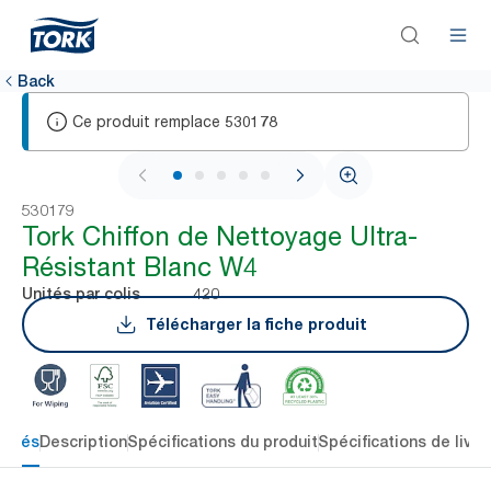
Back
Ce produit remplace
530178
1 / 6
530179
Tork Chiffon de Nettoyage Ultra-
Résistant Blanc W4
420
Unités par colis
Télécharger la fiche produit
 clés
Description
Spécifications du produit
Spécifications de livra