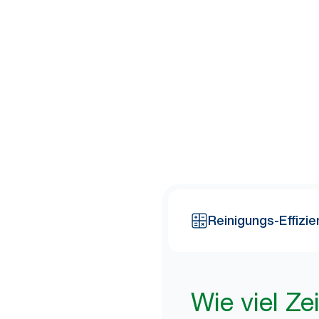
Zeit?
Die meisten Reinigungskräfte s
Rechner aus, um zu sehen, wie 
Reinigungs-Effizi
Wie viel Ze