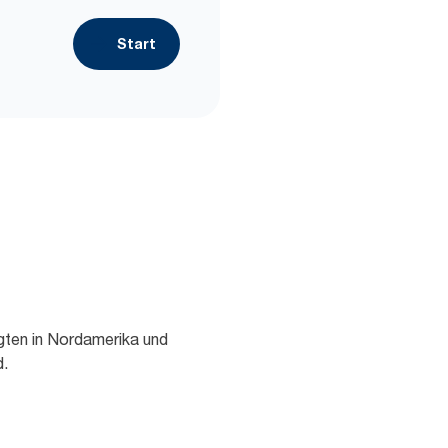
Start
gten in Nordamerika und
d.