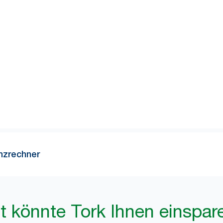
1
agen, dass 8 von 10 Spenderkontrollen unnötig sind.
Probieren
viel Zeit Ihr Reinigungspersonal durch den Wechsel zu Tork ein
enzrechner
it könnte Tork Ihnen einspar