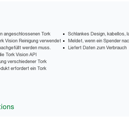
 in angeschlossenen Tork
Schlankes Design, kabellos, 
k Vision Reinigung verwendet
Meldet, wenn ein Spender na
nachgefüllt werden muss.
Liefert Daten zum Verbrauch
ie Tork Vision API
tung verschiedener Tork
dukt erfordert ein Tork
tions