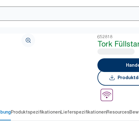
652818
Tork Füllst
Hande
Produktd
ibung
Produktspezifikationen
Lieferspezifikationen
Resources
Bew