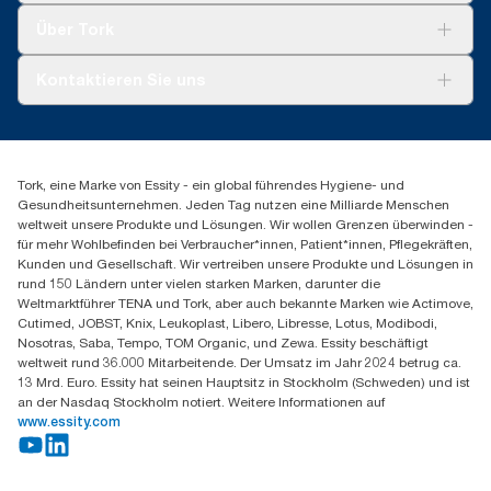
Tork Clean Care
Tork Vision Reinigung
Über Tork
AD-a-Glance
Tork PaperCircle
Über uns
Kontaktieren Sie uns
Produktreklamation
Servicereklamation
torkmaster@essity.com
Spenderreklamation
+43 (0) 8 10-22 00 84
Finden Sie Ihren Vertriebspartner
Tork, eine Marke von Essity - ein global führendes Hygiene- und
Essity Austria Vertriebs GmbH
Gesundheitsunternehmen. Jeden Tag nutzen eine Milliarde Menschen
Am Europlatz 2
weltweit unsere Produkte und Lösungen. Wir wollen Grenzen überwinden -
1120 Wien
für mehr Wohlbefinden bei Verbraucher*innen, Patient*innen, Pflegekräften,
Mo-Do 8:00-16:30 | Fr 8:00-15:00
Kunden und Gesellschaft. Wir vertreiben unsere Produkte und Lösungen in
GLN: 9011111000026
rund 150 Ländern unter vielen starken Marken, darunter die
Weltmarktführer TENA und Tork, aber auch bekannte Marken wie Actimove,
Cutimed, JOBST, Knix, Leukoplast, Libero, Libresse, Lotus, Modibodi,
Nosotras, Saba, Tempo, TOM Organic, und Zewa. Essity beschäftigt
weltweit rund 36.000 Mitarbeitende. Der Umsatz im Jahr 2024 betrug ca.
13 Mrd. Euro. Essity hat seinen Hauptsitz in Stockholm (Schweden) und ist
an der Nasdaq Stockholm notiert. Weitere Informationen auf
www.essity.com