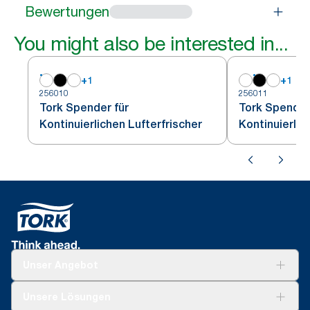
Bewertungen
You might also be interested in...
+
1
+
1
256010
256011
Tork Spender für
Tork Spender
Kontinuierlichen Lufterfrischer
Kontinuierlic
Unser Angebot
Lösungen
Unsere Lösungen
Nachhaltigkeit