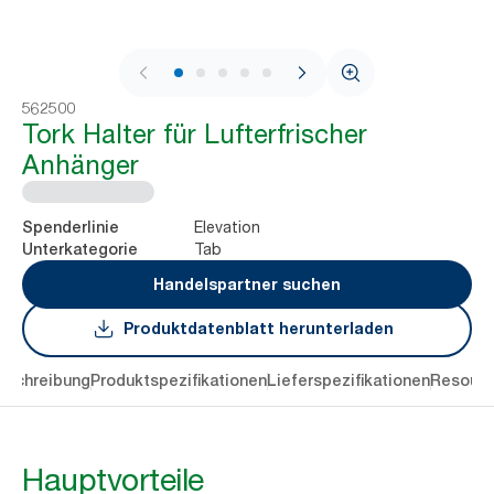
1 / 5
562500
Tork Halter für Lufterfrischer
Anhänger
Elevation
Spenderlinie
Tab
Unterkategorie
Handelspartner suchen
Produktdatenblatt herunterladen
eschreibung
Produktspezifikationen
Lieferspezifikationen
Resourc
Hauptvorteile