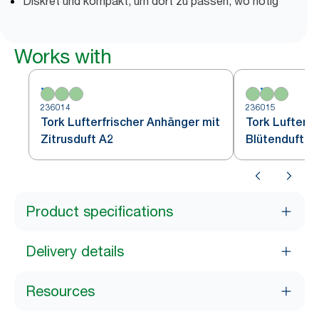
Diskret und kompakt, um dort zu passen, wo nötig
Works with
236014
236015
Tork Lufterfrischer Anhänger mit
Tork Lufterfr
Zitrusduft A2
Blütenduft G
Product specifications
Delivery details
Resources