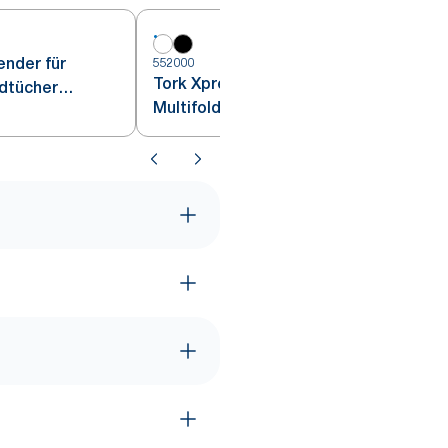
nder für
552000
5
Tork Xpress® Spender für
ndtücher
Multifold-Handtücher Weiß H2