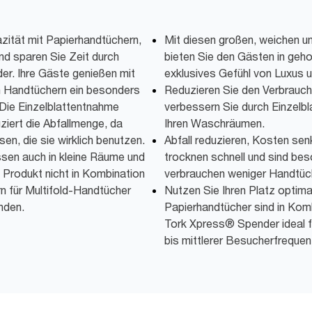
zität mit Papierhandtüchern,
Mit diesen großen, weichen 
nd sparen Sie Zeit durch
bieten Sie den Gästen in geho
er. Ihre Gäste genießen mit
exklusives Gefühl von Luxus 
n Handtüchern ein besonders
Reduzieren Sie den Verbrauch
Die Einzelblattentnahme
verbessern Sie durch Einzelbl
ziert die Abfallmenge, da
Ihren Waschräumen.
en, die sie wirklich benutzen.
Abfall reduzieren, Kosten se
en auch in kleine Räume und
trocknen schnell und sind bes
 Produkt nicht in Kombination
verbrauchen weniger Handtüc
 für Multifold-Handtücher
Nutzen Sie Ihren Platz optima
nden.
Papierhandtücher sind in Ko
Tork Xpress® Spender ideal 
bis mittlerer Besucherfrequen