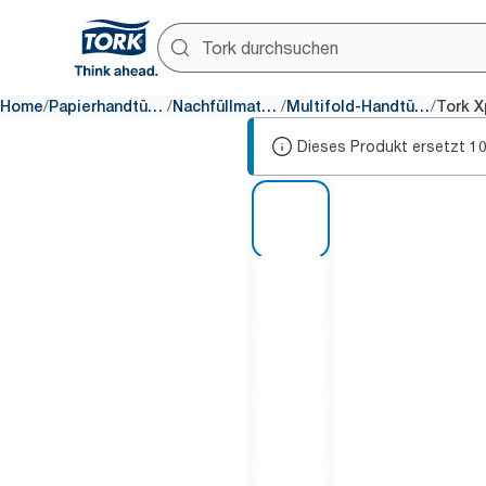
/
/
/
/
Home
Papierhandtücher
Nachfüllmaterial
Multifold-Handtücher
Dieses Produkt ersetzt
1
1 of 7