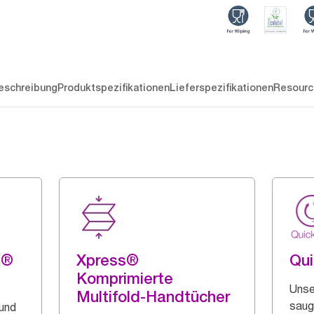
eschreibung
Produktspezifikationen
Lieferspezifikationen
Resourc
g®
Xpress®
Qu
Komprimierte
Unse
Multifold-Handtücher
saug
 und