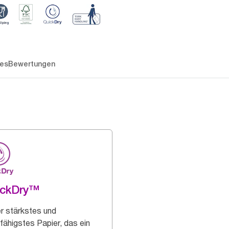
es
Bewertungen
ickDry™
r stärkstes und
fähigstes Papier, das ein