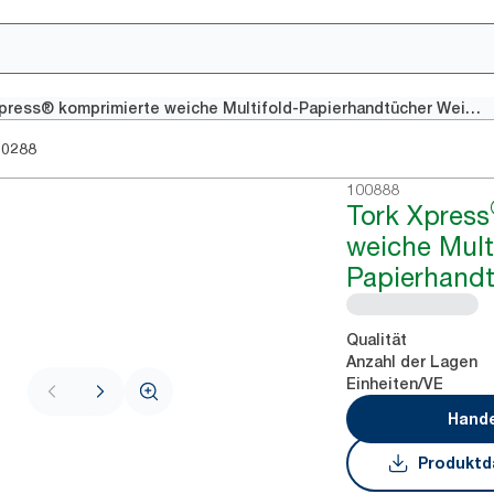
Tork Xpress® komprimierte weiche Multifold-Papierhandtücher Weiß H2
00288
100888
Tork Xpress
weiche Mult
Papierhand
Qualität
Anzahl der Lagen
Einheiten/VE
Hande
Produktd