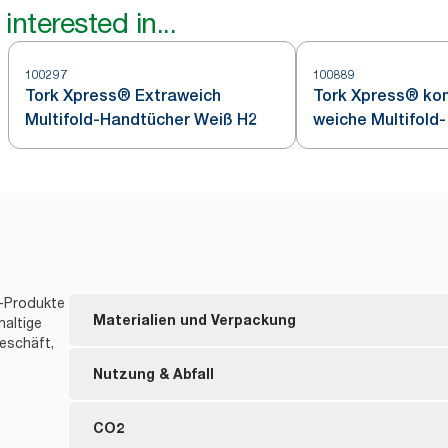
interested in...
100297
100889
Tork Xpress® Extraweich
Tork Xpress® ko
Multifold-Handtücher Weiß H2
weiche Multifold-
Papierhandtüche
t-Produkte
Materialien und Verpackung
haltige
eschäft,
Nachfüllmaterial mit EU Ecolabel-Zertifizierung – 
Nutzung & Abfall
während des Produktlebenszyklus
FSC® certified refills – made from responsibly sour
Geringere Nachfüllfrequenz mit Einzelblattentna
CO2
*
und Abfall reduziert.