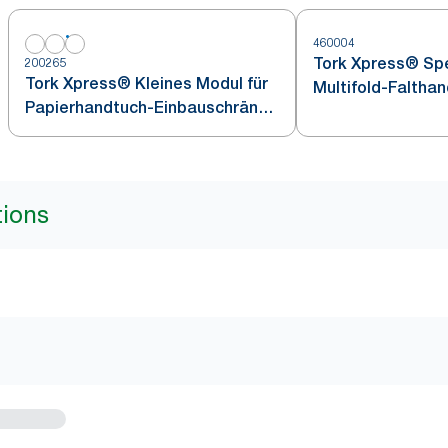
460004
Tork Xpress® Spe
200265
Tork Xpress® Kleines Modul für
Multifold-Faltha
Papierhandtuch-Einbauschränke
Edelstahl H2
Weiß H2
tions