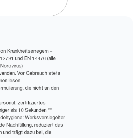
von Krankheitserregern –
12791 und EN 14476 (alle
 Norovirus)
wenden. Vor Gebrauch stets
nen lesen.
mulierung, die nicht an den
rsonal: zertifiziertes
niger als 10 Sekunden **
ndehygiene: Werksversiegelter
de Nachfüllung, reduziert das
 und trägt dazu bei, die