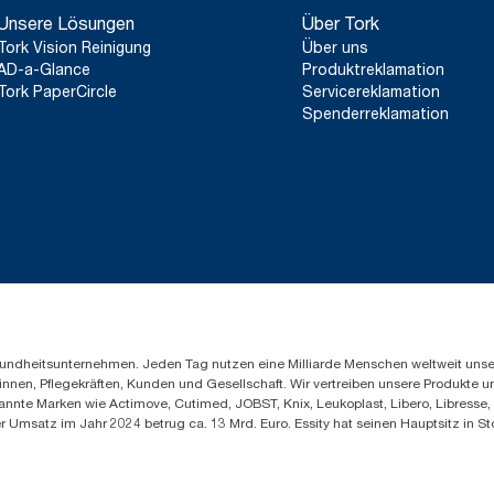
Unsere Lösungen
Über Tork
Tork Vision Reinigung
Über uns
AD-a-Glance
Produktreklamation
Tork PaperCircle
Servicereklamation
Spenderreklamation
Gesundheitsunternehmen. Jeden Tag nutzen eine Milliarde Menschen weltweit uns
innen, Pflegekräften, Kunden und Gesellschaft. Wir vertreiben unsere Produkte 
annte Marken wie Actimove, Cutimed, JOBST, Knix, Leukoplast, Libero, Libresse
er Umsatz im Jahr 2024 betrug ca. 13 Mrd. Euro. Essity hat seinen Hauptsitz i