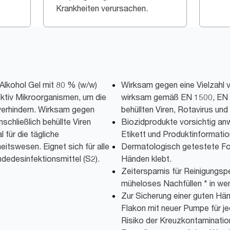
Krankheiten verursachen.
Alkohol Gel mit 80 % (w/w)
Wirksam gegen eine Vielzahl 
ektiv Mikroorganismen, um die
wirksam gemäß EN 1500, EN 
 verhindern. Wirksam gegen
behüllten Viren, Rotavirus und
schließlich behüllte Viren
Biozidprodukte vorsichtig an
 für die tägliche
Etikett und Produktinformatio
tswesen. Eignet sich für alle
Dermatologisch getestete For
dedesinfektionsmittel (S2).
Händen klebt.
Zeitersparnis für Reinigungspe
müheloses Nachfüllen * in we
Zur Sicherung einer guten Hä
Flakon mit neuer Pumpe für je
Risiko der Kreuzkontamination