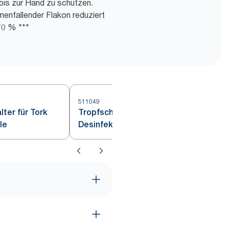
bis zur Hand zu schützen.
menfallender Flakon reduziert
70 % ***
511049
ter für Tork
Tropfschutz für Tork
le
Desinfektionssäule