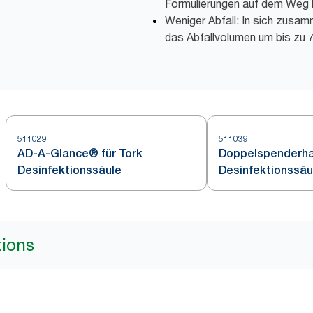
Formulierungen auf dem Weg 
Weniger Abfall: In sich zusam
das Abfallvolumen um bis zu 
511029
511039
AD-A-Glance® für Tork
Doppelspenderhal
Desinfektionssäule
Desinfektionssäu
tions