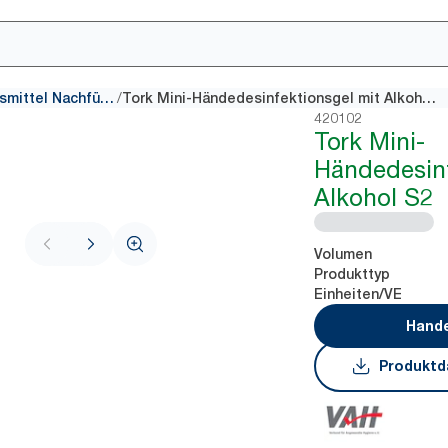
/
Händedesinfektionsmittel Nachfüllpackungen
Tork Mini-Händedesinfektionsgel mit Alkohol S2
420102
Tork Mini-
Händedesinf
Alkohol S2
Volumen
Produkttyp
Einheiten/VE
Hande
Produktd