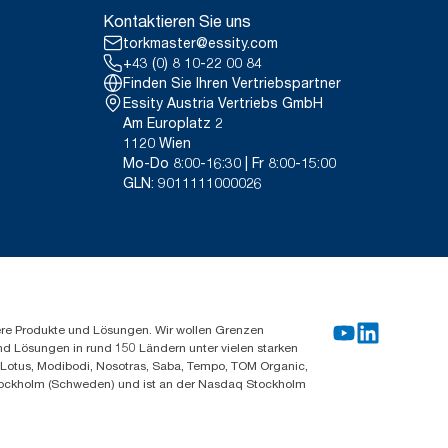
Kontaktieren Sie uns
torkmaster@essity.com
+43 (0) 8 10-22 00 84
Finden Sie Ihren Vertriebspartner
Essity Austria Vertriebs GmbH
Am Europlatz 2
1120 Wien
Mo-Do 8:00-16:30 | Fr 8:00-15:00
GLN: 9011111000026
ere Produkte und Lösungen. Wir wollen Grenzen
und Lösungen in rund 150 Ländern unter vielen starken
, Lotus, Modibodi, Nosotras, Saba, Tempo, TOM Organic,
n Stockholm (Schweden) und ist an der Nasdaq Stockholm