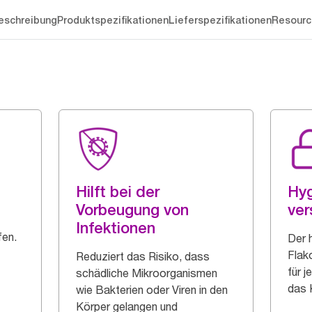
eschreibung
Produktspezifikationen
Lieferspezifikationen
Resourc
Hilft bei der
Hyg
Vorbeugung von
ver
Infektionen
fen.
Der 
Flak
Reduziert das Risiko, dass
für j
schädliche Mikroorganismen
das 
wie Bakterien oder Viren in den
Körper gelangen und