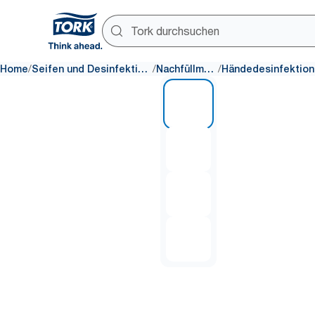
/
/
/
Home
Seifen und Desinfektionsmittel
Nachfüllmaterial
1 of 4