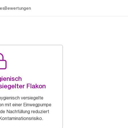
es
Bewertungen
ienisch
siegelter Flakon
hygienisch versiegelte
on mit einer Einwegpumpe
ede Nachfüllung reduziert
Kontaminationsrisiko.