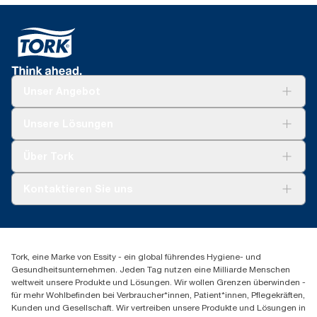
Unser Angebot
Lösungen
Unsere Lösungen
Nachhaltigkeit
Tork Clean Care
Tork Vision Reinigung
Über Tork
AD-a-Glance
Tork PaperCircle
Über uns
Kontaktieren Sie uns
Produktreklamation
Servicereklamation
torkmaster@essity.com
Spenderreklamation
+43 (0) 8 10-22 00 84
Finden Sie Ihren Vertriebspartner
Tork, eine Marke von Essity - ein global führendes Hygiene- und
Essity Austria Vertriebs GmbH
Gesundheitsunternehmen. Jeden Tag nutzen eine Milliarde Menschen
Am Europlatz 2
weltweit unsere Produkte und Lösungen. Wir wollen Grenzen überwinden -
1120 Wien
für mehr Wohlbefinden bei Verbraucher*innen, Patient*innen, Pflegekräften,
Mo-Do 8:00-16:30 | Fr 8:00-15:00
Kunden und Gesellschaft. Wir vertreiben unsere Produkte und Lösungen in
GLN: 9011111000026