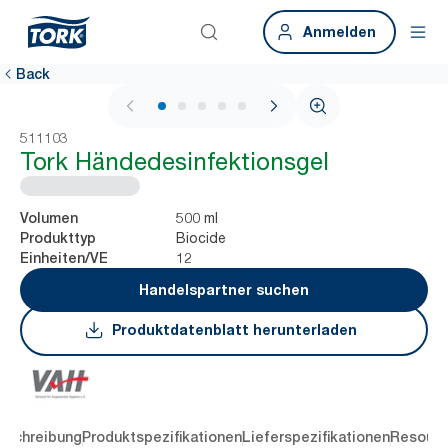
Anmelden
Back
1 / 5
511103
Tork Händedesinfektionsgel
500 ml
Volumen
Biocide
Produkttyp
12
Einheiten/VE
Handelspartner suchen
Produktdatenblatt herunterladen
eschreibung
Produktspezifikationen
Lieferspezifikationen
Resourc