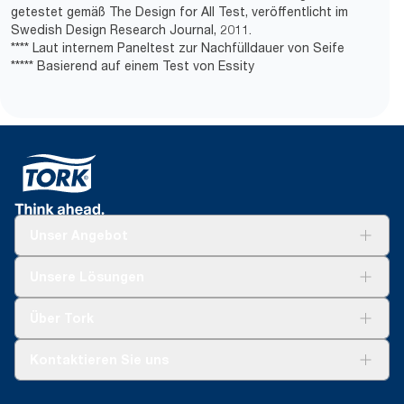
getestet gemäß The Design for All Test, veröffentlicht im
Swedish Design Research Journal, 2011.
**** Laut internem Paneltest zur Nachfülldauer von Seife
***** Basierend auf einem Test von Essity
Unser Angebot
Lösungen
Unsere Lösungen
Nachhaltigkeit
Tork Clean Care
Tork Vision Reinigung
Über Tork
AD-a-Glance
Tork PaperCircle
Über uns
Kontaktieren Sie uns
Produktreklamation
Servicereklamation
torkmaster@essity.com