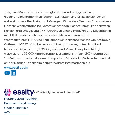
Spenderreklamation
+43 (0) 8 10-22 00 84
Finden Sie Ihren Vertriebspartner
Tork, eine Marke von Essity - ein global führendes Hygiene- und
Essity Austria Vertriebs GmbH
Gesundheitsunternehmen. Jeden Tag nutzen eine Milliarde Menschen
Am Europlatz 2
weltweit unsere Produkte und Lösungen. Wir wollen Grenzen überwinden -
1120 Wien
für mehr Wohlbefinden bei Verbraucher*innen, Patient*innen, Pflegekräften,
Mo-Do 8:00-16:30 | Fr 8:00-15:00
Kunden und Gesellschaft. Wir vertreiben unsere Produkte und Lösungen in
GLN: 9011111000026
rund 150 Ländern unter vielen starken Marken, darunter die
Weltmarktführer TENA und Tork, aber auch bekannte Marken wie Actimove,
Cutimed, JOBST, Knix, Leukoplast, Libero, Libresse, Lotus, Modibodi,
Nosotras, Saba, Tempo, TOM Organic, und Zewa. Essity beschäftigt
weltweit rund 36.000 Mitarbeitende. Der Umsatz im Jahr 2024 betrug ca.
13 Mrd. Euro. Essity hat seinen Hauptsitz in Stockholm (Schweden) und ist
an der Nasdaq Stockholm notiert. Weitere Informationen auf
www.essity.com
© Essity Hygiene and Health AB
Nutzungsbedingungen
Datenschutzerklärung
Cookie Richtlinie
AVB