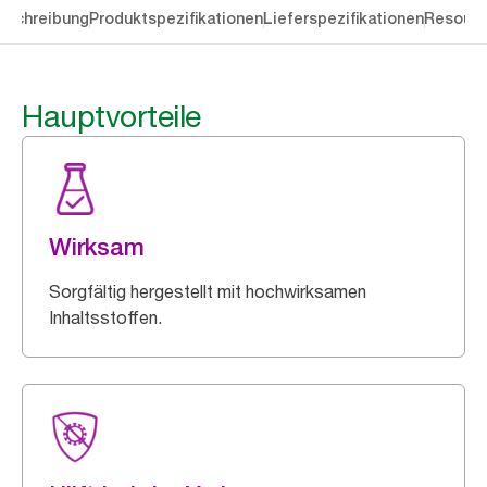
eschreibung
Produktspezifikationen
Lieferspezifikationen
Resourc
Hauptvorteile
Wirksam
Sorgfältig hergestellt mit hochwirksamen
Inhaltsstoffen.