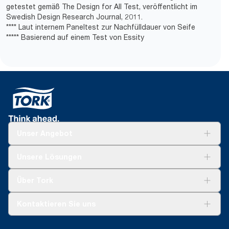
getestet gemäß The Design for All Test, veröffentlicht im
Swedish Design Research Journal, 2011.
**** Laut internem Paneltest zur Nachfülldauer von Seife
***** Basierend auf einem Test von Essity
Unser Angebot
Lösungen
Unsere Lösungen
Nachhaltigkeit
Tork Clean Care
Tork Vision Reinigung
Über Tork
AD-a-Glance
Tork PaperCircle
Über uns
Kontaktieren Sie uns
Produktreklamation
Servicereklamation
torkmaster@essity.com