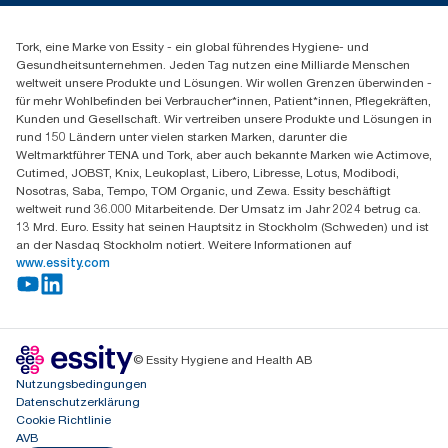
Spenderreklamation
+43 (0) 8 10-22 00 84
Finden Sie Ihren Vertriebspartner
Tork, eine Marke von Essity - ein global führendes Hygiene- und
Essity Austria Vertriebs GmbH
Gesundheitsunternehmen. Jeden Tag nutzen eine Milliarde Menschen
Am Europlatz 2
weltweit unsere Produkte und Lösungen. Wir wollen Grenzen überwinden -
1120 Wien
für mehr Wohlbefinden bei Verbraucher*innen, Patient*innen, Pflegekräften,
Mo-Do 8:00-16:30 | Fr 8:00-15:00
Kunden und Gesellschaft. Wir vertreiben unsere Produkte und Lösungen in
GLN: 9011111000026
rund 150 Ländern unter vielen starken Marken, darunter die
Weltmarktführer TENA und Tork, aber auch bekannte Marken wie Actimove,
Cutimed, JOBST, Knix, Leukoplast, Libero, Libresse, Lotus, Modibodi,
Nosotras, Saba, Tempo, TOM Organic, und Zewa. Essity beschäftigt
weltweit rund 36.000 Mitarbeitende. Der Umsatz im Jahr 2024 betrug ca.
13 Mrd. Euro. Essity hat seinen Hauptsitz in Stockholm (Schweden) und ist
an der Nasdaq Stockholm notiert. Weitere Informationen auf
www.essity.com
© Essity Hygiene and Health AB
Nutzungsbedingungen
Datenschutzerklärung
Cookie Richtlinie
AVB