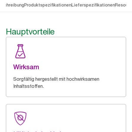
eschreibung
Produktspezifikationen
Lieferspezifikationen
Resourc
Hauptvorteile
Wirksam
Sorgfältig hergestellt mit hochwirksamen
Inhaltsstoffen.