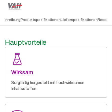
eschreibung
Produktspezifikationen
Lieferspezifikationen
Resourc
Hauptvorteile
Wirksam
Sorgfältig hergestellt mit hochwirksamen
Inhaltsstoffen.