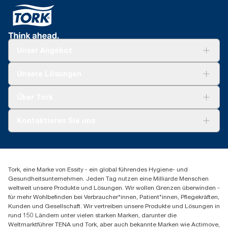
Unser Angebot
Lösungen
Unsere Lösungen
Nachhaltigkeit
Tork Clean Care
Tork Vision Reinigung
Über Tork
AD-a-Glance
Tork PaperCircle
Über uns
Kontaktieren Sie uns
Produktreklamation
Servicereklamation
torkmaster@essity.com
Spenderreklamation
+43 (0) 8 10-22 00 84
Finden Sie Ihren Vertriebspartner
Tork, eine Marke von Essity - ein global führendes Hygiene- und
Essity Austria Vertriebs GmbH
Gesundheitsunternehmen. Jeden Tag nutzen eine Milliarde Menschen
Am Europlatz 2
weltweit unsere Produkte und Lösungen. Wir wollen Grenzen überwinden -
1120 Wien
für mehr Wohlbefinden bei Verbraucher*innen, Patient*innen, Pflegekräften,
Mo-Do 8:00-16:30 | Fr 8:00-15:00
Kunden und Gesellschaft. Wir vertreiben unsere Produkte und Lösungen in
GLN: 9011111000026
rund 150 Ländern unter vielen starken Marken, darunter die
Weltmarktführer TENA und Tork, aber auch bekannte Marken wie Actimove,