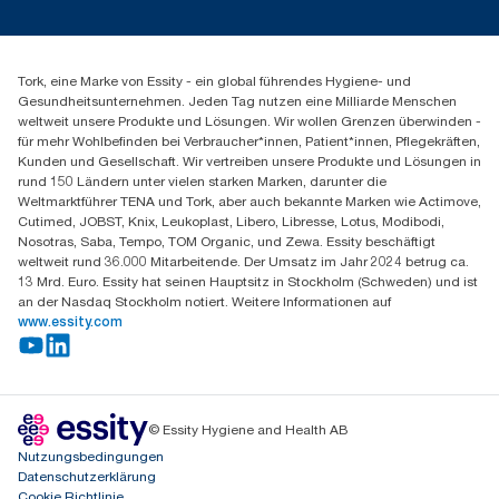
Servicereklamation
torkmaster@essity.com
Spenderreklamation
+43 (0) 8 10-22 00 84
Finden Sie Ihren Vertriebspartner
Tork, eine Marke von Essity - ein global führendes Hygiene- und
Essity Austria Vertriebs GmbH
Gesundheitsunternehmen. Jeden Tag nutzen eine Milliarde Menschen
Am Europlatz 2
weltweit unsere Produkte und Lösungen. Wir wollen Grenzen überwinden -
1120 Wien
für mehr Wohlbefinden bei Verbraucher*innen, Patient*innen, Pflegekräften,
Mo-Do 8:00-16:30 | Fr 8:00-15:00
Kunden und Gesellschaft. Wir vertreiben unsere Produkte und Lösungen in
GLN: 9011111000026
rund 150 Ländern unter vielen starken Marken, darunter die
Weltmarktführer TENA und Tork, aber auch bekannte Marken wie Actimove,
Cutimed, JOBST, Knix, Leukoplast, Libero, Libresse, Lotus, Modibodi,
Nosotras, Saba, Tempo, TOM Organic, und Zewa. Essity beschäftigt
weltweit rund 36.000 Mitarbeitende. Der Umsatz im Jahr 2024 betrug ca.
13 Mrd. Euro. Essity hat seinen Hauptsitz in Stockholm (Schweden) und ist
an der Nasdaq Stockholm notiert. Weitere Informationen auf
www.essity.com
© Essity Hygiene and Health AB
Nutzungsbedingungen
Datenschutzerklärung
Cookie Richtlinie