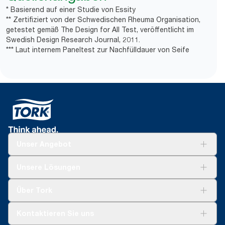
* Basierend auf einer Studie von Essity
** Zertifiziert von der Schwedischen Rheuma Organisation,
getestet gemäß The Design for All Test, veröffentlicht im
Swedish Design Research Journal, 2011.
*** Laut internem Paneltest zur Nachfülldauer von Seife
Unser Angebot
Lösungen
Unsere Lösungen
Nachhaltigkeit
Tork Clean Care
Tork Vision Reinigung
Über Tork
AD-a-Glance
Tork PaperCircle
Über uns
Kontaktieren Sie uns
Produktreklamation