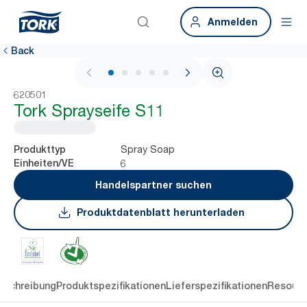
Anmelden
Back
1 / 6
620501
Tork Sprayseife S11
Spray Soap
Produkttyp
6
Einheiten/VE
Handelspartner suchen
Produktdatenblatt herunterladen
eschreibung
Produktspezifikationen
Lieferspezifikationen
Resourc