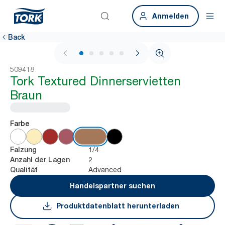
Anmelden
Back
1 / 6
509418
Tork Textured Dinnerservietten
Braun
Farbe
1/4
Falzung
2
Anzahl der Lagen
Advanced
Qualität
Handelspartner suchen
Produktdatenblatt herunterladen