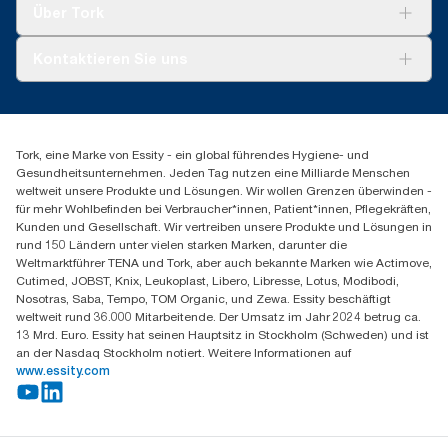
Tork Clean Care
Tork Vision Reinigung
Über Tork
AD-a-Glance
Tork PaperCircle
Über uns
Kontaktieren Sie uns
Produktreklamation
Servicereklamation
torkmaster@essity.com
Spenderreklamation
+43 (0) 8 10-22 00 84
Finden Sie Ihren Vertriebspartner
Tork, eine Marke von Essity - ein global führendes Hygiene- und
Essity Austria Vertriebs GmbH
Gesundheitsunternehmen. Jeden Tag nutzen eine Milliarde Menschen
Am Europlatz 2
weltweit unsere Produkte und Lösungen. Wir wollen Grenzen überwinden -
1120 Wien
für mehr Wohlbefinden bei Verbraucher*innen, Patient*innen, Pflegekräften,
Mo-Do 8:00-16:30 | Fr 8:00-15:00
Kunden und Gesellschaft. Wir vertreiben unsere Produkte und Lösungen in
GLN: 9011111000026
rund 150 Ländern unter vielen starken Marken, darunter die
Weltmarktführer TENA und Tork, aber auch bekannte Marken wie Actimove,
Cutimed, JOBST, Knix, Leukoplast, Libero, Libresse, Lotus, Modibodi,
Nosotras, Saba, Tempo, TOM Organic, und Zewa. Essity beschäftigt
weltweit rund 36.000 Mitarbeitende. Der Umsatz im Jahr 2024 betrug ca.
13 Mrd. Euro. Essity hat seinen Hauptsitz in Stockholm (Schweden) und ist
an der Nasdaq Stockholm notiert. Weitere Informationen auf
www.essity.com