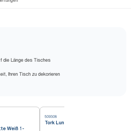
ertungen
uf die Länge des Tisches
it, Ihren Tisch zu dekorieren
509308
5
Tork Lunchservietten Weiß
tte Weiß 1-