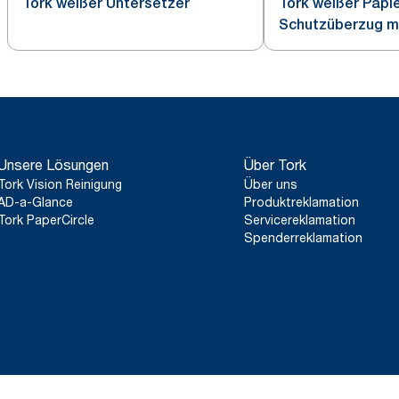
Tork weißer Untersetzer
Tork weißer Papi
Schutzüberzug m
Unsere Lösungen
Über Tork
Tork Vision Reinigung
Über uns
AD-a-Glance
Produktreklamation
Tork PaperCircle
Servicereklamation
Spenderreklamation