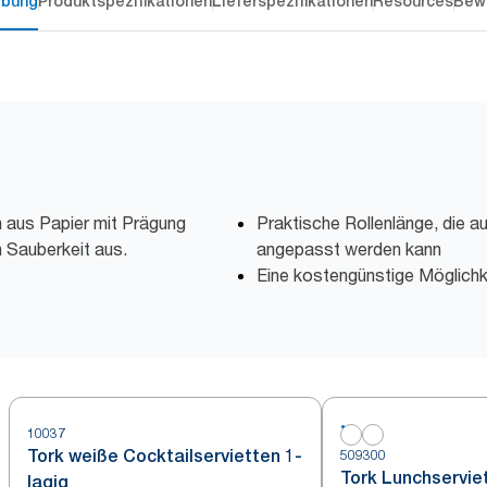
ibung
Produktspezifikationen
Lieferspezifikationen
Resources
Bew
 aus Papier mit Prägung
Praktische Rollenlänge, die a
 Sauberkeit aus.
angepasst werden kann
Eine kostengünstige Möglichke
10037
Tork weiße Cocktailservietten 1-
509300
Tork Lunchservie
lagig