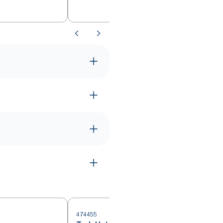
474455
4