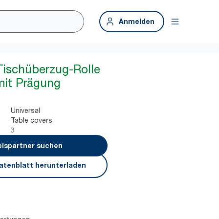
Anmelden
Tischüberzug-Rolle
mit Prägung
Universal
Table covers
3
lspartner suchen
atenblatt herunterladen