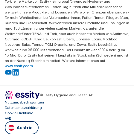
Tork, eine Marke von Essity - ein global führendes Hygiene- und
Essity Austria Vertriebs GmbH
Gesundheitsunternehmen. Jeden Tag nutzen eine Milliarde Menschen
Am Europlatz 2
weltweit unsere Produkte und Lösungen. Wir wollen Grenzen überwinden -
1120 Wien
für mehr Wohlbefinden bei Verbraucher*innen, Patient*innen, Pflegekräften,
Mo-Do 8:00-16:30 | Fr 8:00-15:00
Kunden und Gesellschaft. Wir vertreiben unsere Produkte und Lösungen in
GLN: 9011111000026
rund 150 Ländern unter vielen starken Marken, darunter die
Weltmarktführer TENA und Tork, aber auch bekannte Marken wie Actimove,
Cutimed, JOBST, Knix, Leukoplast, Libero, Libresse, Lotus, Modibodi,
Nosotras, Saba, Tempo, TOM Organic, und Zewa. Essity beschäftigt
weltweit rund 36.000 Mitarbeitende. Der Umsatz im Jahr 2024 betrug ca.
13 Mrd. Euro. Essity hat seinen Hauptsitz in Stockholm (Schweden) und ist
an der Nasdaq Stockholm notiert. Weitere Informationen auf
www.essity.com
© Essity Hygiene and Health AB
Nutzungsbedingungen
Datenschutzerklärung
Cookie Richtlinie
AVB
Austria