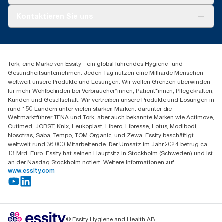
AD-a-Glance
Tork PaperCircle
Über uns
Kontaktieren Sie uns
Produktreklamation
Servicereklamation
torkmaster@essity.com
Spenderreklamation
+43 (0) 8 10-22 00 84
Finden Sie Ihren Vertriebspartner
Tork, eine Marke von Essity - ein global führendes Hygiene- und
Essity Austria Vertriebs GmbH
Gesundheitsunternehmen. Jeden Tag nutzen eine Milliarde Menschen
Am Europlatz 2
weltweit unsere Produkte und Lösungen. Wir wollen Grenzen überwinden -
1120 Wien
für mehr Wohlbefinden bei Verbraucher*innen, Patient*innen, Pflegekräften,
Mo-Do 8:00-16:30 | Fr 8:00-15:00
Kunden und Gesellschaft. Wir vertreiben unsere Produkte und Lösungen in
GLN: 9011111000026
rund 150 Ländern unter vielen starken Marken, darunter die
Weltmarktführer TENA und Tork, aber auch bekannte Marken wie Actimove,
Cutimed, JOBST, Knix, Leukoplast, Libero, Libresse, Lotus, Modibodi,
Nosotras, Saba, Tempo, TOM Organic, und Zewa. Essity beschäftigt
weltweit rund 36.000 Mitarbeitende. Der Umsatz im Jahr 2024 betrug ca.
13 Mrd. Euro. Essity hat seinen Hauptsitz in Stockholm (Schweden) und ist
an der Nasdaq Stockholm notiert. Weitere Informationen auf
www.essity.com
© Essity Hygiene and Health AB