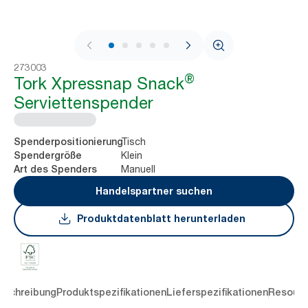
1 / 6
273003
®
Tork Xpressnap Snack
Serviettenspender
Tisch
Spenderpositionierung
Klein
Spendergröße
Manuell
Art des Spenders
Handelspartner suchen
Produktdatenblatt herunterladen
eschreibung
Produktspezifikationen
Lieferspezifikationen
Resourc