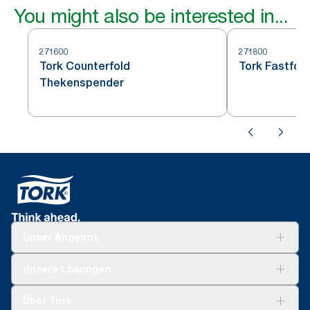
You might also be interested in...
271600
271800
Tork Counterfold
Tork Fastfol
Thekenspender
Unser Angebot
Lösungen
Unsere Lösungen
Nachhaltigkeit
Tork Clean Care
Tork Vision Reinigung
Über Tork