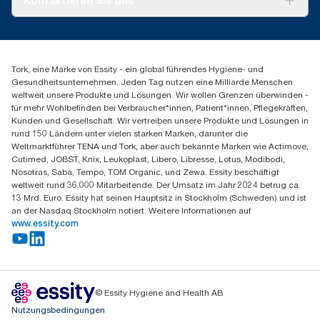
Kontaktieren Sie uns
Produktreklamation
Servicereklamation
torkmaster@essity.com
Spenderreklamation
+43 (0) 8 10-22 00 84
Finden Sie Ihren Vertriebspartner
Tork, eine Marke von Essity - ein global führendes Hygiene- und
Essity Austria Vertriebs GmbH
Gesundheitsunternehmen. Jeden Tag nutzen eine Milliarde Menschen
Am Europlatz 2
weltweit unsere Produkte und Lösungen. Wir wollen Grenzen überwinden -
1120 Wien
für mehr Wohlbefinden bei Verbraucher*innen, Patient*innen, Pflegekräften,
Mo-Do 8:00-16:30 | Fr 8:00-15:00
Kunden und Gesellschaft. Wir vertreiben unsere Produkte und Lösungen in
GLN: 9011111000026
rund 150 Ländern unter vielen starken Marken, darunter die
Weltmarktführer TENA und Tork, aber auch bekannte Marken wie Actimove,
Cutimed, JOBST, Knix, Leukoplast, Libero, Libresse, Lotus, Modibodi,
Nosotras, Saba, Tempo, TOM Organic, und Zewa. Essity beschäftigt
weltweit rund 36.000 Mitarbeitende. Der Umsatz im Jahr 2024 betrug ca.
13 Mrd. Euro. Essity hat seinen Hauptsitz in Stockholm (Schweden) und ist
an der Nasdaq Stockholm notiert. Weitere Informationen auf
www.essity.com
© Essity Hygiene and Health AB
Nutzungsbedingungen