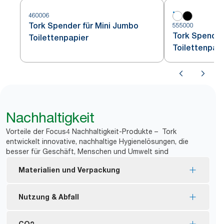
460006
Tork Spender für Mini Jumbo
555000
Tork Spender
Toilettenpapier
Toilettenpap
Nachhaltigkeit
Vorteile der Focus4 Nachhaltigkeit-Produkte – Tork
entwickelt innovative, nachhaltige Hygienelösungen, die
besser für Geschäft, Menschen und Umwelt sind
Materialien und Verpackung
Nachfüllmaterial mit FSC®-Zertifizierung –
Nutzung & Abfall
hergestellt aus nachhaltig gewonnenen Fasern.
Tork Naturprodukte werden zu 100 % aus
Keine Hülse und keine Verpackung bedeutet
CO2