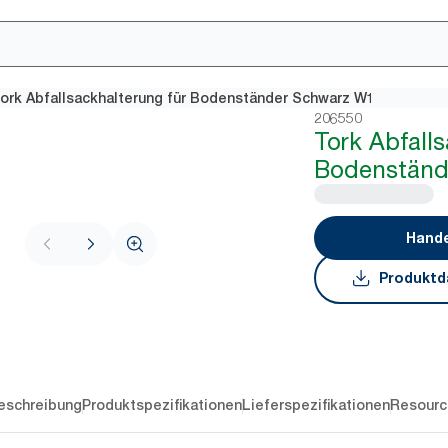
ork Abfallsackhalterung für Bodenständer Schwarz W1
206550
Tork Abfalls
Bodenständ
Hande
Produktd
eschreibung
Produktspezifikationen
Lieferspezifikationen
Resourc