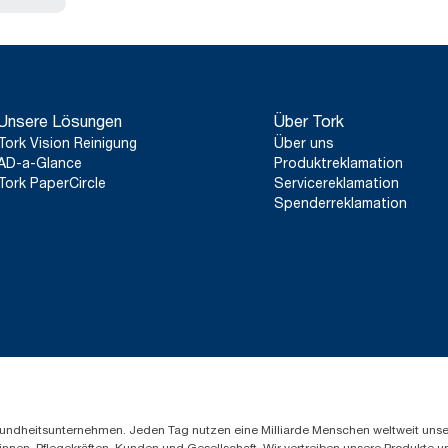
Unsere Lösungen
Über Tork
Tork Vision Reinigung
Über uns
AD-a-Glance
Produktreklamation
Tork PaperCircle
Servicereklamation
Spenderreklamation
Gesundheitsunternehmen. Jeden Tag nutzen eine Milliarde Menschen weltweit uns
innen, Pflegekräften, Kunden und Gesellschaft. Wir vertreiben unsere Produkte 