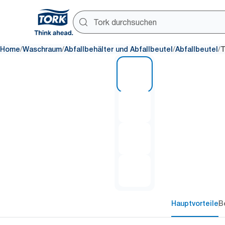
/
/
/
/
Home
Waschraum
Abfallbehälter und Abfallbeutel
Abfallbeutel
T
1 of 4
Hauptvorteile
B