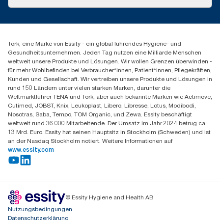
Produktreklamation
Servicereklamation
torkmaster@essity.com
Spenderreklamation
+43 (0) 8 10-22 00 84
Finden Sie Ihren Vertriebspartner
Tork, eine Marke von Essity - ein global führendes Hygiene- und
Essity Austria Vertriebs GmbH
Gesundheitsunternehmen. Jeden Tag nutzen eine Milliarde Menschen
Am Europlatz 2
weltweit unsere Produkte und Lösungen. Wir wollen Grenzen überwinden -
1120 Wien
für mehr Wohlbefinden bei Verbraucher*innen, Patient*innen, Pflegekräften,
Mo-Do 8:00-16:30 | Fr 8:00-15:00
Kunden und Gesellschaft. Wir vertreiben unsere Produkte und Lösungen in
GLN: 9011111000026
rund 150 Ländern unter vielen starken Marken, darunter die
Weltmarktführer TENA und Tork, aber auch bekannte Marken wie Actimove,
Cutimed, JOBST, Knix, Leukoplast, Libero, Libresse, Lotus, Modibodi,
Nosotras, Saba, Tempo, TOM Organic, und Zewa. Essity beschäftigt
weltweit rund 36.000 Mitarbeitende. Der Umsatz im Jahr 2024 betrug ca.
13 Mrd. Euro. Essity hat seinen Hauptsitz in Stockholm (Schweden) und ist
an der Nasdaq Stockholm notiert. Weitere Informationen auf
www.essity.com
© Essity Hygiene and Health AB
Nutzungsbedingungen
Datenschutzerklärung