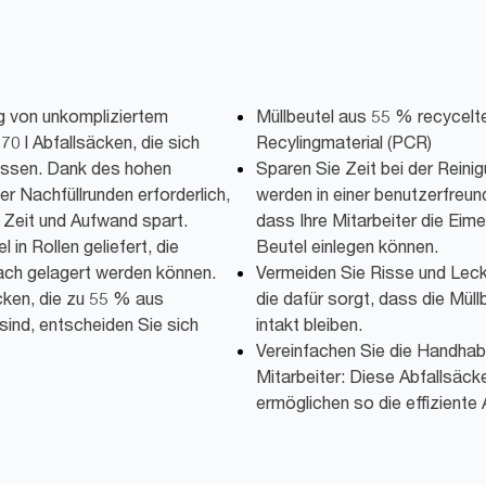
ung von unkompliziertem
Müllbeutel aus 55 % recyce
0 l Abfallsäcken, die sich
Recylingmaterial (PCR)
assen. Dank des hohen
Sparen Sie Zeit bei der Reini
 Nachfüllrunden erforderlich,
werden in einer benutzerfreund
Zeit und Aufwand spart.
dass Ihre Mitarbeiter die Eim
in Rollen geliefert, die
Beutel einlegen können.
fach gelagert werden können.
Vermeiden Sie Risse und Lec
cken, die zu 55 % aus
die dafür sorgt, dass die Mül
 sind, entscheiden Sie sich
intakt bleiben.
Vereinfachen Sie die Handhabu
Mitarbeiter: Diese Abfallsäcke
ermöglichen so die effiziente 