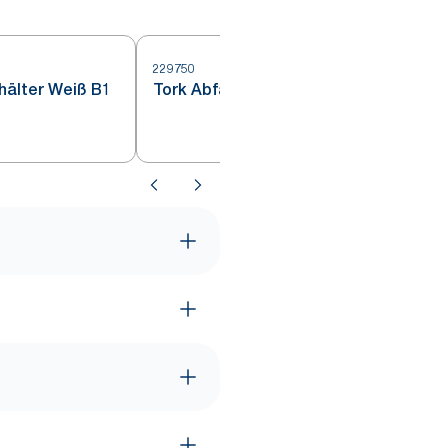
229750
4
ehälter Weiß B1
Tork Abfalleimer