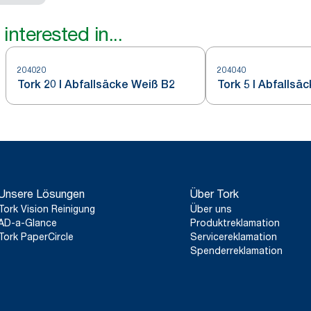
interested in...
204020
204040
Tork 20 l Abfallsäcke Weiß B2
Tork 5 l Abfallsä
Unsere Lösungen
Über Tork
Tork Vision Reinigung
Über uns
AD-a-Glance
Produktreklamation
Tork PaperCircle
Servicereklamation
Spenderreklamation