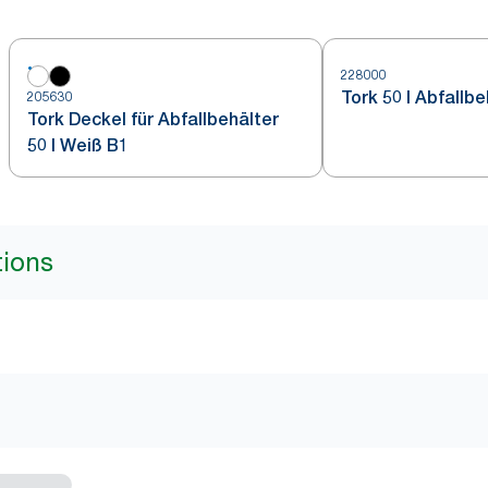
228000
Tork 50 l Abfallb
205630
Tork Deckel für Abfallbehälter
50 l Weiß B1
tions