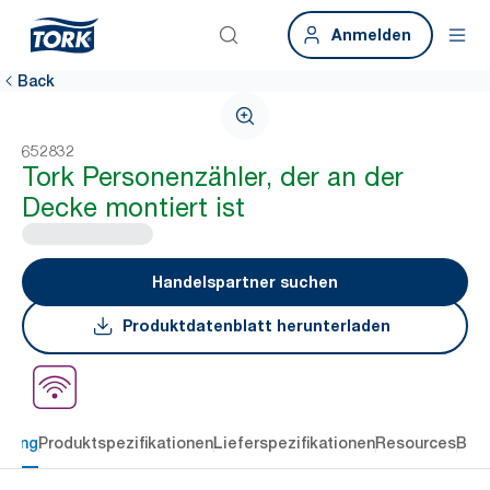
Anmelden
Back
652832
Tork Personenzähler, der an der
Decke montiert ist
Handelspartner suchen
Produktdatenblatt herunterladen
ibung
Produktspezifikationen
Lieferspezifikationen
Resources
Bew