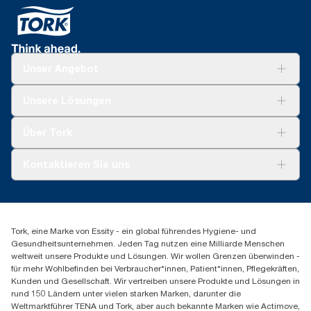
Unser Angebot
Lösungen
Unsere Lösungen
Nachhaltigkeit
Tork Clean Care
Tork Vision Reinigung
Über Tork
AD-a-Glance
Tork PaperCircle
Über uns
Kontaktieren Sie uns
Produktreklamation
Servicereklamation
torkmaster@essity.com
Spenderreklamation
+43 (0) 8 10-22 00 84
Finden Sie Ihren Vertriebspartner
Tork, eine Marke von Essity - ein global führendes Hygiene- und
Essity Austria Vertriebs GmbH
Gesundheitsunternehmen. Jeden Tag nutzen eine Milliarde Menschen
Am Europlatz 2
weltweit unsere Produkte und Lösungen. Wir wollen Grenzen überwinden -
1120 Wien
für mehr Wohlbefinden bei Verbraucher*innen, Patient*innen, Pflegekräften,
Mo-Do 8:00-16:30 | Fr 8:00-15:00
Kunden und Gesellschaft. Wir vertreiben unsere Produkte und Lösungen in
GLN: 9011111000026
rund 150 Ländern unter vielen starken Marken, darunter die
Weltmarktführer TENA und Tork, aber auch bekannte Marken wie Actimove,