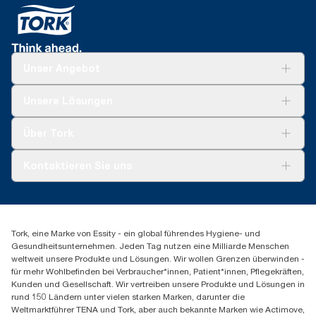
Unser Angebot
Lösungen
Unsere Lösungen
Nachhaltigkeit
Tork Clean Care
Tork Vision Reinigung
Über Tork
AD-a-Glance
Tork PaperCircle
Über uns
Kontaktieren Sie uns
Produktreklamation
Servicereklamation
torkmaster@essity.com
Spenderreklamation
+43 (0) 8 10-22 00 84
Finden Sie Ihren Vertriebspartner
Tork, eine Marke von Essity - ein global führendes Hygiene- und
Essity Austria Vertriebs GmbH
Gesundheitsunternehmen. Jeden Tag nutzen eine Milliarde Menschen
Am Europlatz 2
weltweit unsere Produkte und Lösungen. Wir wollen Grenzen überwinden -
1120 Wien
für mehr Wohlbefinden bei Verbraucher*innen, Patient*innen, Pflegekräften,
Mo-Do 8:00-16:30 | Fr 8:00-15:00
Kunden und Gesellschaft. Wir vertreiben unsere Produkte und Lösungen in
GLN: 9011111000026
rund 150 Ländern unter vielen starken Marken, darunter die
Weltmarktführer TENA und Tork, aber auch bekannte Marken wie Actimove,