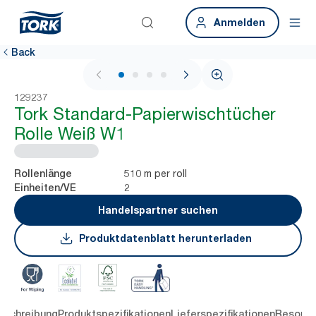
Anmelden
Back
1 / 4
129237
Tork Standard-Papierwischtücher
Rolle Weiß W1
510 m per roll
Rollenlänge
2
Einheiten/VE
Handelspartner suchen
Produktdatenblatt herunterladen
eschreibung
Produktspezifikationen
Lieferspezifikationen
Resourc