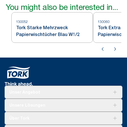
You might also be interested in...
130052
130060
Tork Starke Mehrzweck
Tork Extra S
Papierwischtücher Blau W1/2
Papierwischt
Unser Angebot
Lösungen
Unsere Lösungen
Nachhaltigkeit
Tork Clean Care
Tork Vision Reinigung
Über Tork
AD-a-Glance