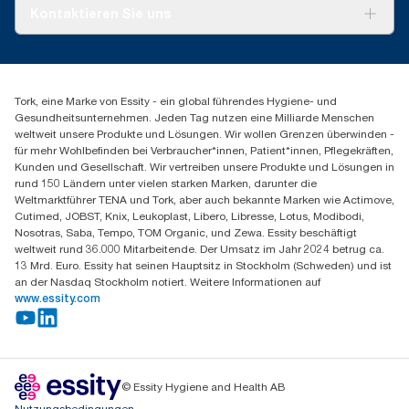
Tork PaperCircle
Über uns
Kontaktieren Sie uns
Produktreklamation
Servicereklamation
torkmaster@essity.com
Spenderreklamation
+43 (0) 8 10-22 00 84
Finden Sie Ihren Vertriebspartner
Tork, eine Marke von Essity - ein global führendes Hygiene- und
Essity Austria Vertriebs GmbH
Gesundheitsunternehmen. Jeden Tag nutzen eine Milliarde Menschen
Am Europlatz 2
weltweit unsere Produkte und Lösungen. Wir wollen Grenzen überwinden -
1120 Wien
für mehr Wohlbefinden bei Verbraucher*innen, Patient*innen, Pflegekräften,
Mo-Do 8:00-16:30 | Fr 8:00-15:00
Kunden und Gesellschaft. Wir vertreiben unsere Produkte und Lösungen in
GLN: 9011111000026
rund 150 Ländern unter vielen starken Marken, darunter die
Weltmarktführer TENA und Tork, aber auch bekannte Marken wie Actimove,
Cutimed, JOBST, Knix, Leukoplast, Libero, Libresse, Lotus, Modibodi,
Nosotras, Saba, Tempo, TOM Organic, und Zewa. Essity beschäftigt
weltweit rund 36.000 Mitarbeitende. Der Umsatz im Jahr 2024 betrug ca.
13 Mrd. Euro. Essity hat seinen Hauptsitz in Stockholm (Schweden) und ist
an der Nasdaq Stockholm notiert. Weitere Informationen auf
www.essity.com
© Essity Hygiene and Health AB
Nutzungsbedingungen