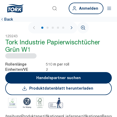
Anmelden
Back
1 / 5
129243
Tork Industrie Papierwischtücher
Grün W1
510 m per roll
Rollenlänge
2
Einheiten/VE
Handelspartner suchen
Produktdatenblatt herunterladen
eschreibung
Produktspezifikationen
Lieferspezifikationen
Resourc