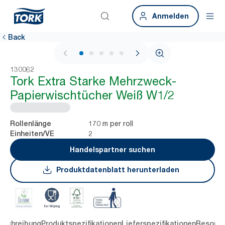
Anmelden
Back
1 / 5
130062
Tork Extra Starke Mehrzweck-
Papierwischtücher Weiß W1/2
170 m per roll
Rollenlänge
2
Einheiten/VE
Handelspartner suchen
Produktdatenblatt herunterladen
eschreibung
Produktspezifikationen
Lieferspezifikationen
Resourc