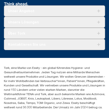
Unser Angebot
Lösungen
Unsere Lösungen
Nachhaltigkeit
Tork Clean Care
Tork Vision Reinigung
Über Tork
AD-a-Glance
Tork PaperCircle
Über uns
Kontaktieren Sie uns
Produktreklamation
Servicereklamation
torkmaster@essity.com
Spenderreklamation
+43 (0) 8 10-22 00 84
Finden Sie Ihren Vertriebspartner
Tork, eine Marke von Essity - ein global führendes Hygiene- und
Essity Austria Vertriebs GmbH
Gesundheitsunternehmen. Jeden Tag nutzen eine Milliarde Menschen
Am Europlatz 2
weltweit unsere Produkte und Lösungen. Wir wollen Grenzen überwinden -
1120 Wien
für mehr Wohlbefinden bei Verbraucher*innen, Patient*innen, Pflegekräften,
Mo-Do 8:00-16:30 | Fr 8:00-15:00
Kunden und Gesellschaft. Wir vertreiben unsere Produkte und Lösungen in
GLN: 9011111000026
rund 150 Ländern unter vielen starken Marken, darunter die
Weltmarktführer TENA und Tork, aber auch bekannte Marken wie Actimove,
Cutimed, JOBST, Knix, Leukoplast, Libero, Libresse, Lotus, Modibodi,
Nosotras, Saba, Tempo, TOM Organic, und Zewa. Essity beschäftigt
weltweit rund 36.000 Mitarbeitende. Der Umsatz im Jahr 2024 betrug ca.