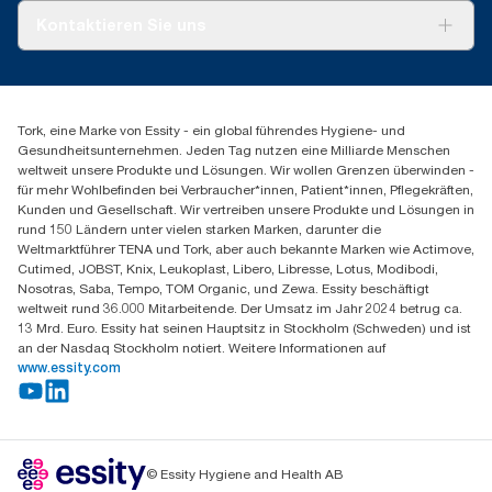
vorgesehen.
Tork PaperCircle
Über uns
Kontaktieren Sie uns
Produktreklamation
Servicereklamation
torkmaster@essity.com
Spenderreklamation
+43 (0) 8 10-22 00 84
Finden Sie Ihren Vertriebspartner
Tork, eine Marke von Essity - ein global führendes Hygiene- und
Essity Austria Vertriebs GmbH
Gesundheitsunternehmen. Jeden Tag nutzen eine Milliarde Menschen
Am Europlatz 2
weltweit unsere Produkte und Lösungen. Wir wollen Grenzen überwinden -
1120 Wien
für mehr Wohlbefinden bei Verbraucher*innen, Patient*innen, Pflegekräften,
Mo-Do 8:00-16:30 | Fr 8:00-15:00
Kunden und Gesellschaft. Wir vertreiben unsere Produkte und Lösungen in
GLN: 9011111000026
rund 150 Ländern unter vielen starken Marken, darunter die
Weltmarktführer TENA und Tork, aber auch bekannte Marken wie Actimove,
Cutimed, JOBST, Knix, Leukoplast, Libero, Libresse, Lotus, Modibodi,
Nosotras, Saba, Tempo, TOM Organic, und Zewa. Essity beschäftigt
weltweit rund 36.000 Mitarbeitende. Der Umsatz im Jahr 2024 betrug ca.
13 Mrd. Euro. Essity hat seinen Hauptsitz in Stockholm (Schweden) und ist
an der Nasdaq Stockholm notiert. Weitere Informationen auf
www.essity.com
© Essity Hygiene and Health AB