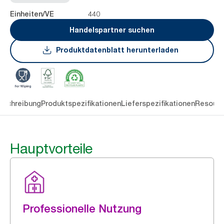
440
Einheiten/VE
Handelspartner suchen
Produktdatenblatt herunterladen
eschreibung
Produktspezifikationen
Lieferspezifikationen
Resourc
Hauptvorteile
Professionelle Nutzung