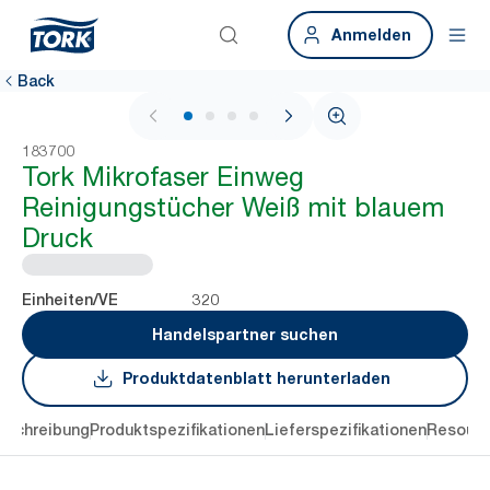
Anmelden
Back
1 / 4
183700
Tork Mikrofaser Einweg
Reinigungstücher Weiß mit blauem
Druck
320
Einheiten/VE
Handelspartner suchen
Produktdatenblatt herunterladen
eschreibung
Produktspezifikationen
Lieferspezifikationen
Resourc