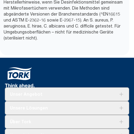
Herstellerhinweise, wenn Sie Desinfektionsmittel gemeinsam
mit Mikrofasertüchern verwenden. Die Methoden sind
abgeänderte Versionen der Branchenstandards (^EN16615
und ASTM E-2362-16 sowie E-2967-15). An S. aureus, P.
aeruginosa, E. hirae, C. albicans und C. difficile getestet. Für
Umgebungsoberflächen – nicht für medizinische Geräte
(sterilisiert nicht).
Unser Angebot
Lösungen
Unsere Lösungen
Nachhaltigkeit
Tork Clean Care
Tork Vision Reinigung
Über Tork
AD-a-Glance
Tork PaperCircle
Über uns