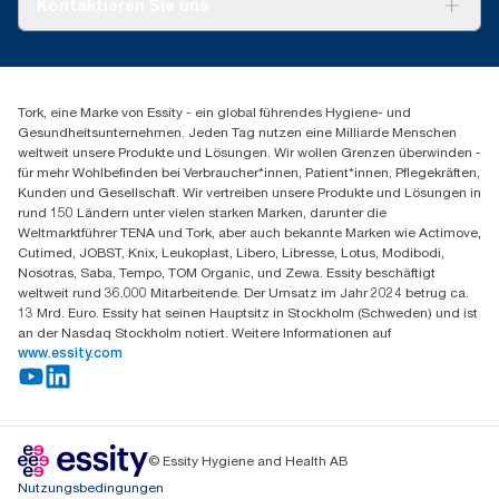
Kontaktieren Sie uns
Produktreklamation
Servicereklamation
torkmaster@essity.com
Spenderreklamation
+43 (0) 8 10-22 00 84
Finden Sie Ihren Vertriebspartner
Tork, eine Marke von Essity - ein global führendes Hygiene- und
Essity Austria Vertriebs GmbH
Gesundheitsunternehmen. Jeden Tag nutzen eine Milliarde Menschen
Am Europlatz 2
weltweit unsere Produkte und Lösungen. Wir wollen Grenzen überwinden -
1120 Wien
für mehr Wohlbefinden bei Verbraucher*innen, Patient*innen, Pflegekräften,
Mo-Do 8:00-16:30 | Fr 8:00-15:00
Kunden und Gesellschaft. Wir vertreiben unsere Produkte und Lösungen in
GLN: 9011111000026
rund 150 Ländern unter vielen starken Marken, darunter die
Weltmarktführer TENA und Tork, aber auch bekannte Marken wie Actimove,
Cutimed, JOBST, Knix, Leukoplast, Libero, Libresse, Lotus, Modibodi,
Nosotras, Saba, Tempo, TOM Organic, und Zewa. Essity beschäftigt
weltweit rund 36.000 Mitarbeitende. Der Umsatz im Jahr 2024 betrug ca.
13 Mrd. Euro. Essity hat seinen Hauptsitz in Stockholm (Schweden) und ist
an der Nasdaq Stockholm notiert. Weitere Informationen auf
www.essity.com
© Essity Hygiene and Health AB
Nutzungsbedingungen