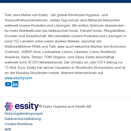
Spenderreklamation
+43 (0) 8 10-22 00 84
Finden Sie Ihren Vertriebspartner
Tork, eine Marke von Essity - ein global führendes Hygiene- und
Essity Austria Vertriebs GmbH
Gesundheitsunternehmen. Jeden Tag nutzen eine Milliarde Menschen
Am Europlatz 2
weltweit unsere Produkte und Lösungen. Wir wollen Grenzen überwinden -
1120 Wien
für mehr Wohlbefinden bei Verbraucher*innen, Patient*innen, Pflegekräften,
Mo-Do 8:00-16:30 | Fr 8:00-15:00
Kunden und Gesellschaft. Wir vertreiben unsere Produkte und Lösungen in
GLN: 9011111000026
rund 150 Ländern unter vielen starken Marken, darunter die
Weltmarktführer TENA und Tork, aber auch bekannte Marken wie Actimove,
Cutimed, JOBST, Knix, Leukoplast, Libero, Libresse, Lotus, Modibodi,
Nosotras, Saba, Tempo, TOM Organic, und Zewa. Essity beschäftigt
weltweit rund 36.000 Mitarbeitende. Der Umsatz im Jahr 2024 betrug ca.
13 Mrd. Euro. Essity hat seinen Hauptsitz in Stockholm (Schweden) und ist
an der Nasdaq Stockholm notiert. Weitere Informationen auf
www.essity.com
© Essity Hygiene and Health AB
Nutzungsbedingungen
Datenschutzerklärung
Cookie Richtlinie
AVB