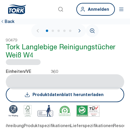
Anmelden
Back
1 / 6
90479
Tork Langlebige Reinigungstücher
Weiß W4
360
Einheiten/VE
Produktdatenblatt herunterladen
eschreibung
Produktspezifikationen
Lieferspezifikationen
Resourc