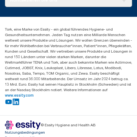
Produktreklamation
Servicereklamation
torkmaster@essity.com
Spenderreklamation
+43 (0) 8 10-22 00 84
Finden Sie Ihren Vertriebspartner
Tork, eine Marke von Essity - ein global führendes Hygiene- und
Essity Austria Vertriebs GmbH
Gesundheitsunternehmen. Jeden Tag nutzen eine Milliarde Menschen
Am Europlatz 2
weltweit unsere Produkte und Lösungen. Wir wollen Grenzen überwinden -
1120 Wien
für mehr Wohlbefinden bei Verbraucher*innen, Patient*innen, Pflegekräften,
Mo-Do 8:00-16:30 | Fr 8:00-15:00
Kunden und Gesellschaft. Wir vertreiben unsere Produkte und Lösungen in
GLN: 9011111000026
rund 150 Ländern unter vielen starken Marken, darunter die
Weltmarktführer TENA und Tork, aber auch bekannte Marken wie Actimove,
Cutimed, JOBST, Knix, Leukoplast, Libero, Libresse, Lotus, Modibodi,
Nosotras, Saba, Tempo, TOM Organic, und Zewa. Essity beschäftigt
weltweit rund 36.000 Mitarbeitende. Der Umsatz im Jahr 2024 betrug ca.
13 Mrd. Euro. Essity hat seinen Hauptsitz in Stockholm (Schweden) und ist
an der Nasdaq Stockholm notiert. Weitere Informationen auf
www.essity.com
© Essity Hygiene and Health AB
Nutzungsbedingungen