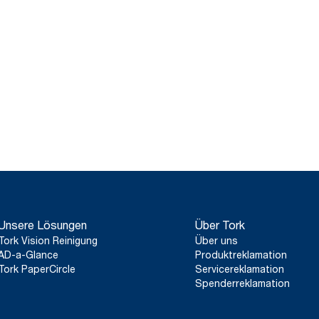
Unsere Lösungen
Über Tork
Tork Vision Reinigung
Über uns
AD-a-Glance
Produktreklamation
Tork PaperCircle
Servicereklamation
Spenderreklamation