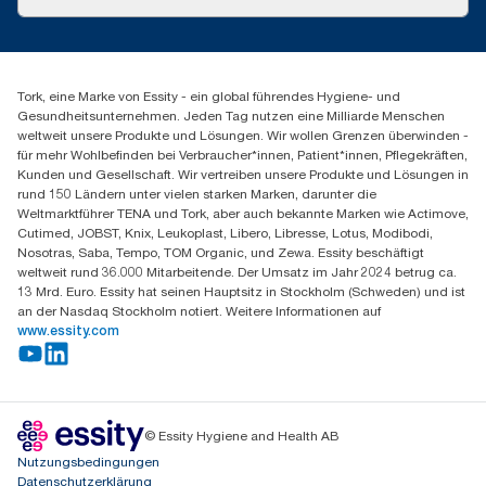
Produktreklamation
Servicereklamation
torkmaster@essity.com
Spenderreklamation
+43 (0) 8 10-22 00 84
Finden Sie Ihren Vertriebspartner
Tork, eine Marke von Essity - ein global führendes Hygiene- und
Essity Austria Vertriebs GmbH
Gesundheitsunternehmen. Jeden Tag nutzen eine Milliarde Menschen
Am Europlatz 2
weltweit unsere Produkte und Lösungen. Wir wollen Grenzen überwinden -
1120 Wien
für mehr Wohlbefinden bei Verbraucher*innen, Patient*innen, Pflegekräften,
Mo-Do 8:00-16:30 | Fr 8:00-15:00
Kunden und Gesellschaft. Wir vertreiben unsere Produkte und Lösungen in
GLN: 9011111000026
rund 150 Ländern unter vielen starken Marken, darunter die
Weltmarktführer TENA und Tork, aber auch bekannte Marken wie Actimove,
Cutimed, JOBST, Knix, Leukoplast, Libero, Libresse, Lotus, Modibodi,
Nosotras, Saba, Tempo, TOM Organic, und Zewa. Essity beschäftigt
weltweit rund 36.000 Mitarbeitende. Der Umsatz im Jahr 2024 betrug ca.
13 Mrd. Euro. Essity hat seinen Hauptsitz in Stockholm (Schweden) und ist
an der Nasdaq Stockholm notiert. Weitere Informationen auf
www.essity.com
© Essity Hygiene and Health AB
Nutzungsbedingungen
Datenschutzerklärung