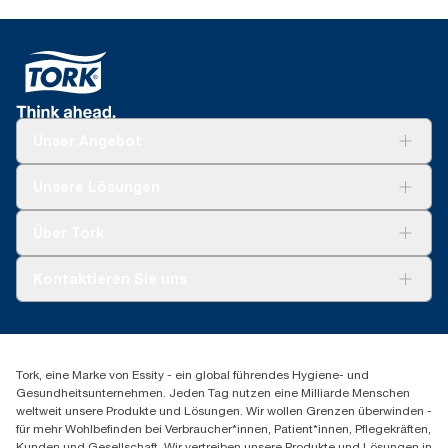
Unser Angebot
Lösungen
Unsere Lösungen
Nachhaltigkeit
Tork Clean Care
Tork Vision Reinigung
Über Tork
AD-a-Glance
Tork PaperCircle
Über uns
Kontaktieren Sie uns
Produktreklamation
Servicereklamation
torkmaster@essity.com
Spenderreklamation
+43 (0) 8 10-22 00 84
Finden Sie Ihren Vertriebspartner
Tork, eine Marke von Essity - ein global führendes Hygiene- und
Essity Austria Vertriebs GmbH
Gesundheitsunternehmen. Jeden Tag nutzen eine Milliarde Menschen
Am Europlatz 2
weltweit unsere Produkte und Lösungen. Wir wollen Grenzen überwinden -
1120 Wien
für mehr Wohlbefinden bei Verbraucher*innen, Patient*innen, Pflegekräften,
Mo-Do 8:00-16:30 | Fr 8:00-15:00
Kunden und Gesellschaft. Wir vertreiben unsere Produkte und Lösungen in