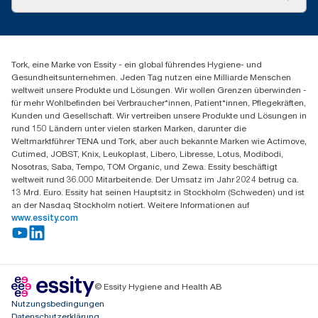
Produktreklamation
Servicereklamation
torkmaster@essity.com
Spenderreklamation
+43 (0) 8 10-22 00 84
Finden Sie Ihren Vertriebspartner
Tork, eine Marke von Essity - ein global führendes Hygiene- und
Essity Austria Vertriebs GmbH
Gesundheitsunternehmen. Jeden Tag nutzen eine Milliarde Menschen
Am Europlatz 2
weltweit unsere Produkte und Lösungen. Wir wollen Grenzen überwinden -
1120 Wien
für mehr Wohlbefinden bei Verbraucher*innen, Patient*innen, Pflegekräften,
Mo-Do 8:00-16:30 | Fr 8:00-15:00
Kunden und Gesellschaft. Wir vertreiben unsere Produkte und Lösungen in
GLN: 9011111000026
rund 150 Ländern unter vielen starken Marken, darunter die
Weltmarktführer TENA und Tork, aber auch bekannte Marken wie Actimove,
Cutimed, JOBST, Knix, Leukoplast, Libero, Libresse, Lotus, Modibodi,
Nosotras, Saba, Tempo, TOM Organic, und Zewa. Essity beschäftigt
weltweit rund 36.000 Mitarbeitende. Der Umsatz im Jahr 2024 betrug ca.
13 Mrd. Euro. Essity hat seinen Hauptsitz in Stockholm (Schweden) und ist
an der Nasdaq Stockholm notiert. Weitere Informationen auf
www.essity.com
© Essity Hygiene and Health AB
Nutzungsbedingungen
Datenschutzerklärung