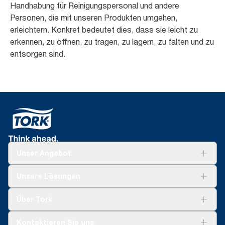
Handhabung für Reinigungspersonal und andere
Personen, die mit unseren Produkten umgehen,
erleichtern. Konkret bedeutet dies, dass sie leicht zu
erkennen, zu öffnen, zu tragen, zu lagern, zu falten und zu
entsorgen sind.
Unser Angebot
Lösungen
Unsere Lösungen
Nachhaltigkeit
Tork Clean Care
Tork Vision Reinigung
Über Tork
AD-a-Glance
Tork PaperCircle
Über uns
Kontaktieren Sie uns