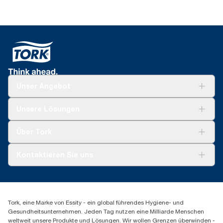
Unser Angebot
Lösungen
Unsere Lösungen
Nachhaltigkeit
Tork Clean Care
Tork Vision Reinigung
Über Tork
AD-a-Glance
Tork PaperCircle
Über uns
Kontaktieren Sie uns
Produktreklamation
Servicereklamation
torkmaster@essity.com
Spenderreklamation
+43 (0) 8 10-22 00 84
Finden Sie Ihren Vertriebspartner
Tork, eine Marke von Essity - ein global führendes Hygiene- und
Essity Austria Vertriebs GmbH
Gesundheitsunternehmen. Jeden Tag nutzen eine Milliarde Menschen
Am Europlatz 2
weltweit unsere Produkte und Lösungen. Wir wollen Grenzen überwinden -