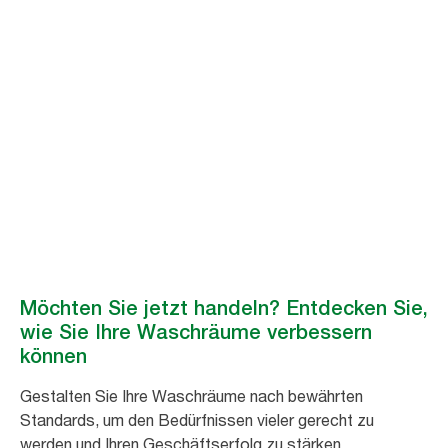
Werden Sie Teil der Bewegung
Bessere Hygiene
für alle
Indem Sie die Bewegung für inklusive Hygiene unterstützen, tragen Sie
zu einem wachsenden Bestreben bei, öffentliche Waschräume weltweit
zu verbessern. #BessereHygieneFürAlle
Möchten Sie jetzt handeln? Entdecken Sie,
wie Sie Ihre Waschräume verbessern
können
Gestalten Sie Ihre Waschräume nach bewährten
Standards, um den Bedürfnissen vieler gerecht zu
werden und Ihren Geschäftserfolg zu stärken.