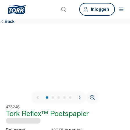
Inloggen
Back
1 / 7
473246
Tork Reflex™ Poetspapier
120.05 m per roll
Rollengte