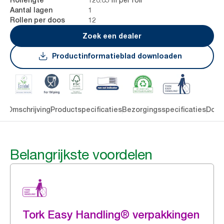
1
Aantal lagen
12
Rollen per doos
Zoek een dealer
Productinformatieblad downloaden
en
Omschrijving
Productspecificaties
Bezorgingsspecificaties
Down
Belangrijkste voordelen
Tork Easy Handling® verpakkingen