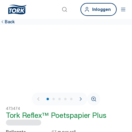
Inloggen
Back
1 / 7
473474
Tork Reflex™ Poetspapier Plus
67 m per roll
Rollengte