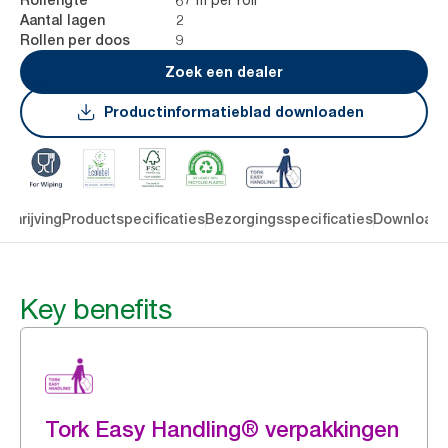
2
Aantal lagen
9
Rollen per doos
Zoek een dealer
Productinformatieblad downloaden
chrijving
Productspecificaties
Bezorgingsspecificaties
Download
Key benefits
Tork Easy Handling® verpakkingen