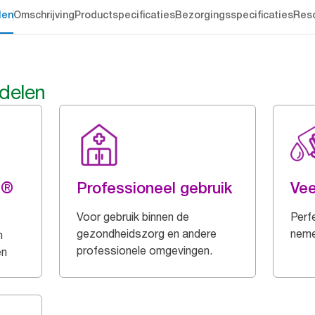
len
Omschrijving
Productspecificaties
Bezorgingsspecificaties
Res
rdelen
g®
Professioneel gebruik
Vee
Voor gebruik binnen de
Perf
gezondheidszorg en andere
neme
n
professionele omgevingen.
en