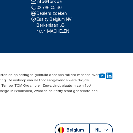
info@tork.be
*
lijking met lompen.
zijn ze niet bedoeld voor
02 766 05 30
k.
Dealers zoeken
Essity Belgium NV
14. Rental cloths, cotton rags
Berkenlaan 8B
loths
1831 MACHELEN
sten en oplossingen gebruikt door een miljard mensen over
leving. De verkoop van de toonaangevende wereldwijde
, Tempo, TOM Organic en Zewa vindt plaats in zo'n 150
vestigd in Stockholm, Zweden en Essity staat genoteerd aan
Belgium
NL