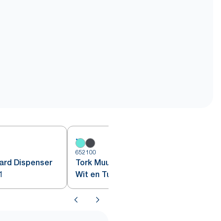
652100
6
ard Dispenser
Tork Muurstandaard Dispenser
1
Wit en Turquoise W1