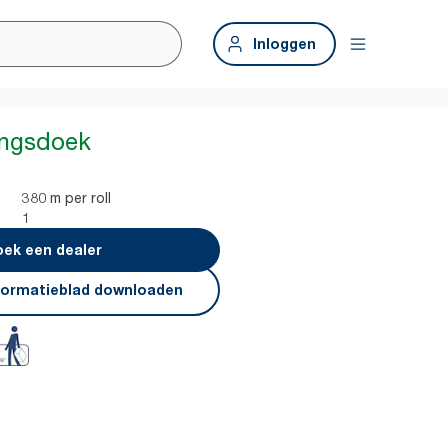
Inloggen
ingsdoek
380 m per roll
1
ek een dealer
formatieblad downloaden