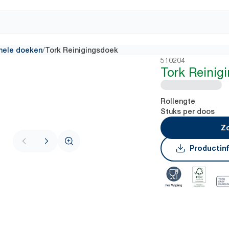
/
onele doeken
Tork Reinigingsdoek
510204
Tork Reinig
Rollengte
Stuks per doos
Zo
Productin