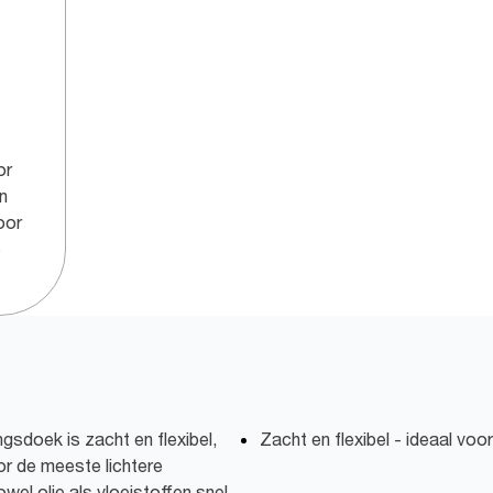
or
n
oor
e
ngsdoek is zacht en flexibel,
Zacht en flexibel - ideaal voor
oor de meeste lichtere
wel olie als vloeistoffen snel,