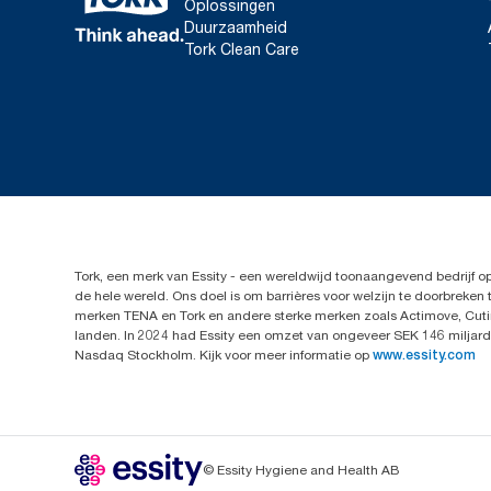
Oplossingen
Duurzaamheid
Tork Clean Care
Tork, een merk van Essity - een wereldwijd toonaangevend bedrijf 
de hele wereld. Ons doel is om barrières voor welzijn te doorbrek
merken TENA en Tork en andere sterke merken zoals Actimove, Cutim
landen. In 2024 had Essity een omzet van ongeveer SEK 146 miljard 
Nasdaq Stockholm. Kijk voor meer informatie op
www.essity.com
© Essity Hygiene and Health AB