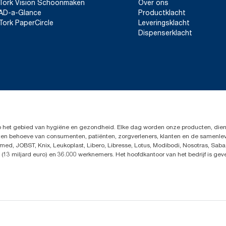
Tork Vision Schoonmaken
Over ons
Vermindert de schoonmaaktijd tot wel 35% in verge
vullingen. Omdat deze gegevens een systeemgemiddelde zijn, 
AD-a-Glance
Productklacht
gebruik in CO₂-rapportage voor specifieke producten en verbrui
Tork PaperCircle
Leveringsklacht
Dispenserklacht
*
Panel test conducted by Swerea Research Institute, Sweden, 20
and mixed rags were compared to Tork Heavy-Duty Cleaning C
op het gebied van hygiëne en gezondheid. Elke dag worden onze producten, dien
en ten behoeve van consumenten, patiënten, zorgverleners, klanten en de samen
ed, JOBST, Knix, Leukoplast, Libero, Libresse, Lotus, Modibodi, Nosotras, Saba
(13 miljard euro) en 36.000 werknemers. Het hoofdkantoor van het bedrijf is ge