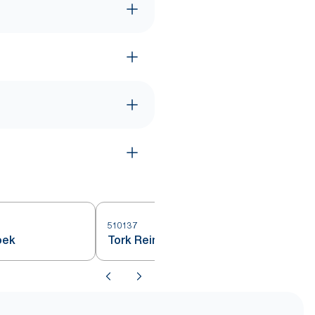
510137
5
oek
Tork Reinigingsdoek