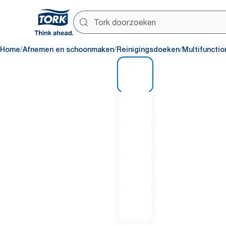
/
/
/
Home
Afnemen en schoonmaken
Reinigingsdoeken
Multifuncti
1 of 5