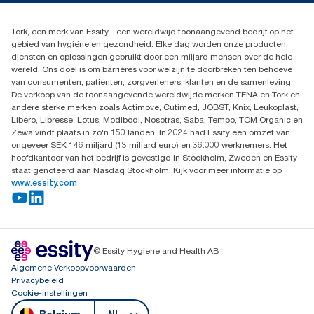
Dispenserklacht
02 766 05 30
Dealers zoeken
Tork, een merk van Essity - een wereldwijd toonaangevend bedrijf op het
Essity Belgium NV
gebied van hygiëne en gezondheid. Elke dag worden onze producten,
Berkenlaan 8B
diensten en oplossingen gebruikt door een miljard mensen over de hele
1831 MACHELEN
wereld. Ons doel is om barrières voor welzijn te doorbreken ten behoeve
van consumenten, patiënten, zorgverleners, klanten en de samenleving.
De verkoop van de toonaangevende wereldwijde merken TENA en Tork en
andere sterke merken zoals Actimove, Cutimed, JOBST, Knix, Leukoplast,
Libero, Libresse, Lotus, Modibodi, Nosotras, Saba, Tempo, TOM Organic en
Zewa vindt plaats in zo'n 150 landen. In 2024 had Essity een omzet van
ongeveer SEK 146 miljard (13 miljard euro) en 36.000 werknemers. Het
hoofdkantoor van het bedrijf is gevestigd in Stockholm, Zweden en Essity
staat genoteerd aan Nasdaq Stockholm. Kijk voor meer informatie op
www.essity.com
© Essity Hygiene and Health AB
Algemene Verkoopvoorwaarden
Privacybeleid
Cookie-instellingen