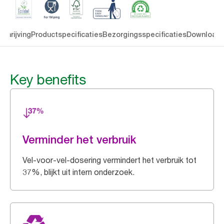
chrijving
Productspecificaties
Bezorgingsspecificaties
Download
Key benefits
Verminder het verbruik
Vel-voor-vel-dosering vermindert het verbruik tot
37%, blijkt uit intern onderzoek.