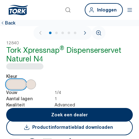
Inloggen
Back
1 / 7
12840
®
Tork Xpressnap
Dispenserservet
Naturel N4
Kleur
1/4
Vouw
1
Aantal lagen
Advanced
Kwaliteit
Zoek een dealer
Productinformatieblad downloaden