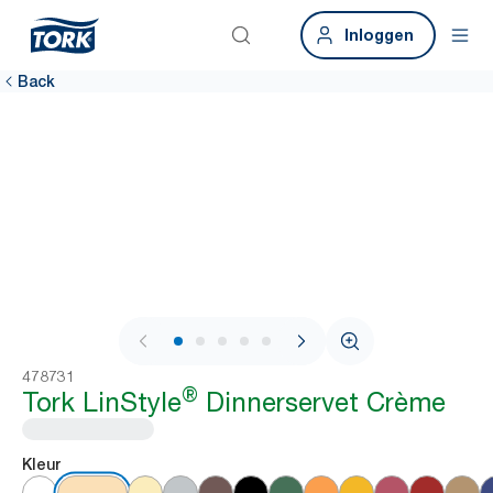
Inloggen
Back
1 / 6
478731
®
Tork LinStyle
Dinnerservet Crème
Kleur