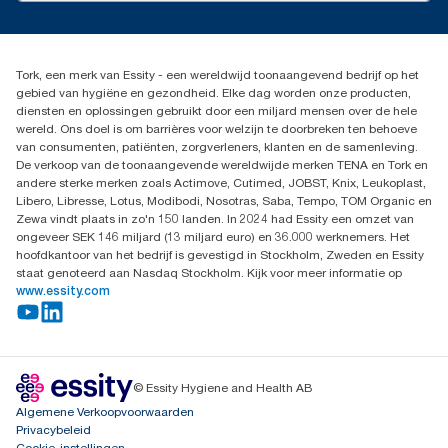
Leveringsklacht
info@tork.be
Dispenserklacht
02 766 05 30
Dealers zoeken
Tork, een merk van Essity - een wereldwijd toonaangevend bedrijf op het
Essity Belgium NV
gebied van hygiëne en gezondheid. Elke dag worden onze producten,
Berkenlaan 8B
diensten en oplossingen gebruikt door een miljard mensen over de hele
1831 MACHELEN
wereld. Ons doel is om barrières voor welzijn te doorbreken ten behoeve
van consumenten, patiënten, zorgverleners, klanten en de samenleving.
De verkoop van de toonaangevende wereldwijde merken TENA en Tork en
andere sterke merken zoals Actimove, Cutimed, JOBST, Knix, Leukoplast,
Libero, Libresse, Lotus, Modibodi, Nosotras, Saba, Tempo, TOM Organic en
Zewa vindt plaats in zo'n 150 landen. In 2024 had Essity een omzet van
ongeveer SEK 146 miljard (13 miljard euro) en 36.000 werknemers. Het
hoofdkantoor van het bedrijf is gevestigd in Stockholm, Zweden en Essity
staat genoteerd aan Nasdaq Stockholm. Kijk voor meer informatie op
www.essity.com
© Essity Hygiene and Health AB
Algemene Verkoopvoorwaarden
Privacybeleid
Cookie-instellingen