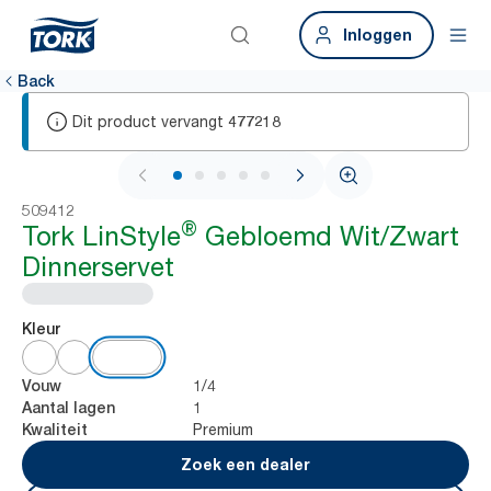
Inloggen
Back
Dit product vervangt
477218
1 / 5
509412
®
Tork LinStyle
Gebloemd Wit/Zwart
Dinnerservet
Kleur
1/4
Vouw
1
Aantal lagen
Premium
Kwaliteit
Zoek een dealer