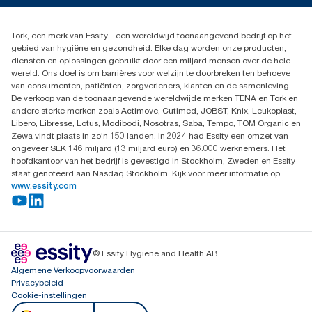
Dispenserklacht
02 766 05 30
Dealers zoeken
Tork, een merk van Essity - een wereldwijd toonaangevend bedrijf op het
Essity Belgium NV
gebied van hygiëne en gezondheid. Elke dag worden onze producten,
Berkenlaan 8B
diensten en oplossingen gebruikt door een miljard mensen over de hele
1831 MACHELEN
wereld. Ons doel is om barrières voor welzijn te doorbreken ten behoeve
van consumenten, patiënten, zorgverleners, klanten en de samenleving.
De verkoop van de toonaangevende wereldwijde merken TENA en Tork en
andere sterke merken zoals Actimove, Cutimed, JOBST, Knix, Leukoplast,
Libero, Libresse, Lotus, Modibodi, Nosotras, Saba, Tempo, TOM Organic en
Zewa vindt plaats in zo'n 150 landen. In 2024 had Essity een omzet van
ongeveer SEK 146 miljard (13 miljard euro) en 36.000 werknemers. Het
hoofdkantoor van het bedrijf is gevestigd in Stockholm, Zweden en Essity
staat genoteerd aan Nasdaq Stockholm. Kijk voor meer informatie op
www.essity.com
© Essity Hygiene and Health AB
Algemene Verkoopvoorwaarden
Privacybeleid
Cookie-instellingen