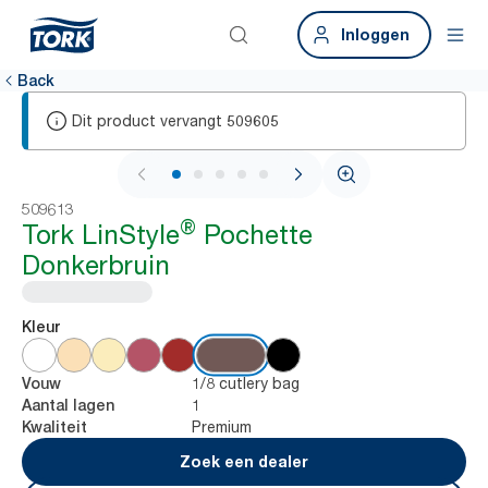
Inloggen
Back
Dit product vervangt
509605
1 / 6
509613
®
Tork LinStyle
Pochette
Donkerbruin
Kleur
1/8 cutlery bag
Vouw
1
Aantal lagen
Premium
Kwaliteit
Zoek een dealer