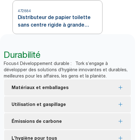
472884
Distributeur de papier toilette
sans centre rigide à grande
capacité Tork, Blanc T7
Durabilité
Focus4 Développement durable : Tork s’engage à
développer des solutions d’hygiène innovantes et durables,
meilleures pour les affaires, les gens et la planète.
Matériaux et emballages
Consommables certifiés FSC® – fabriqués à partir
Utilisation et gaspillage
de fibres de source responsable.
*
89 % d’emballage en moins
Sans mandrin et sans emballage pour réduire la
Émissions de carbone
*
quantité de déchets
Certifié Ecologo – moins d’impact sur
l’environnement durant tout le cycle de vie du
Dispensers block access to the new roll until first
Distributeurs certifiés carboneutres – Fabriquées
L’hygiène pour tous