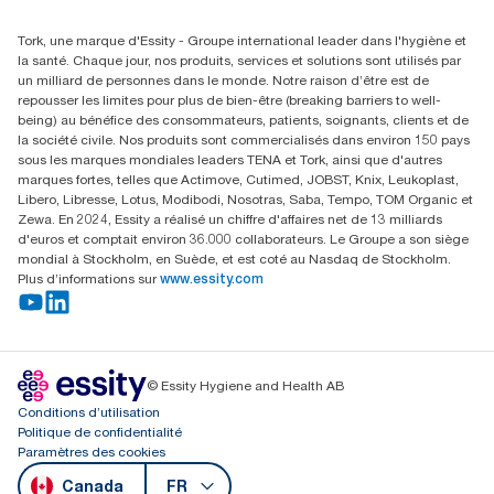
(866) 722-8675
Rechercher des distributeurs
Tork, une marque d'Essity - Groupe international leader dans l'hygiène et
la santé. Chaque jour, nos produits, services et solutions sont utilisés par
un milliard de personnes dans le monde. Notre raison d’être est de
repousser les limites pour plus de bien-être (breaking barriers to well-
being) au bénéfice des consommateurs, patients, soignants, clients et de
la société civile. Nos produits sont commercialisés dans environ 150 pays
sous les marques mondiales leaders TENA et Tork, ainsi que d'autres
marques fortes, telles que Actimove, Cutimed, JOBST, Knix, Leukoplast,
Libero, Libresse, Lotus, Modibodi, Nosotras, Saba, Tempo, TOM Organic et
Zewa. En 2024, Essity a réalisé un chiffre d'affaires net de 13 milliards
d'euros et comptait environ 36.000 collaborateurs. Le Groupe a son siège
mondial à Stockholm, en Suède, et est coté au Nasdaq de Stockholm.
Plus d’informations sur
www.essity.com
© Essity Hygiene and Health AB
Conditions d’utilisation
Politique de confidentialité
Paramètres des cookies
Canada
FR