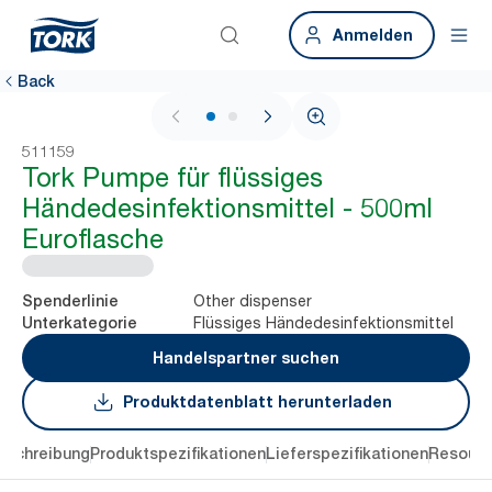
Anmelden
Back
1 / 2
511159
Tork Pumpe für flüssiges
Händedesinfektionsmittel - 500ml
Euroflasche
Other dispenser
Spenderlinie
Flüssiges Händedesinfektionsmittel
Unterkategorie
Handelspartner suchen
Produktdatenblatt herunterladen
eschreibung
Produktspezifikationen
Lieferspezifikationen
Resourc