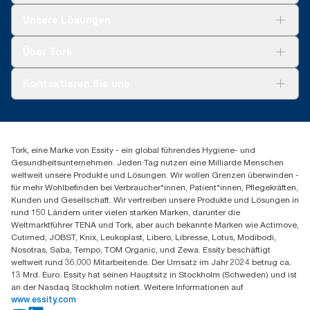
Lösungen
Unsere Lösungen
Nachhaltigkeit
Tork Clean Care
Tork Vision Reinigung
Über Tork
AD-a-Glance
Tork PaperCircle
Über uns
Kontaktieren Sie uns
Produktreklamation
Servicereklamation
torkmaster@essity.com
Spenderreklamation
+41 (0)848/810152
Finden Sie Ihren Vertriebspartner
Tork, eine Marke von Essity - ein global führendes Hygiene- und
Essity Switzerland AG
Gesundheitsunternehmen. Jeden Tag nutzen eine Milliarde Menschen
Parkstraße 1b
weltweit unsere Produkte und Lösungen. Wir wollen Grenzen überwinden -
6214 Schenkon
für mehr Wohlbefinden bei Verbraucher*innen, Patient*innen, Pflegekräften,
Mo-Do 8:00-16:30 | Fr 8:00-15:00
Kunden und Gesellschaft. Wir vertreiben unsere Produkte und Lösungen in
GLN: 7609999000928
rund 150 Ländern unter vielen starken Marken, darunter die
Weltmarktführer TENA und Tork, aber auch bekannte Marken wie Actimove,
Cutimed, JOBST, Knix, Leukoplast, Libero, Libresse, Lotus, Modibodi,
Nosotras, Saba, Tempo, TOM Organic, und Zewa. Essity beschäftigt
weltweit rund 36.000 Mitarbeitende. Der Umsatz im Jahr 2024 betrug ca.
13 Mrd. Euro. Essity hat seinen Hauptsitz in Stockholm (Schweden) und ist
an der Nasdaq Stockholm notiert. Weitere Informationen auf
www.essity.com