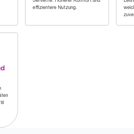
Serviette. Höherer Komfort und
Leis
effizientere Nutzung.
weic
zuve
nd
n
äten
il