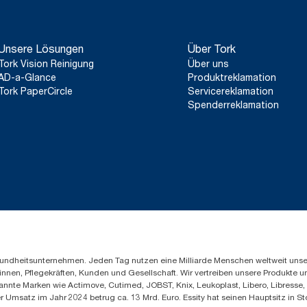
Unsere Lösungen
Über Tork
Tork Vision Reinigung
Über uns
AD-a-Glance
Produktreklamation
Tork PaperCircle
Servicereklamation
Spenderreklamation
Gesundheitsunternehmen. Jeden Tag nutzen eine Milliarde Menschen weltweit uns
innen, Pflegekräften, Kunden und Gesellschaft. Wir vertreiben unsere Produkte 
annte Marken wie Actimove, Cutimed, JOBST, Knix, Leukoplast, Libero, Libresse
er Umsatz im Jahr 2024 betrug ca. 13 Mrd. Euro. Essity hat seinen Hauptsitz i