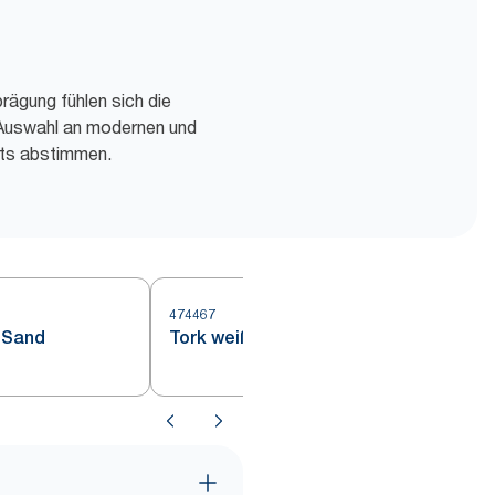
rägung fühlen sich die
 Auswahl an modernen und
nts abstimmen.
474467
4
 Sand
Tork weißer Untersetzer