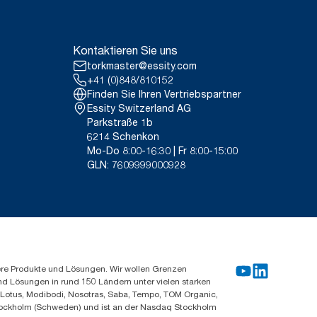
Kontaktieren Sie uns
torkmaster@essity.com
+41 (0)848/810152
Finden Sie Ihren Vertriebspartner
Essity Switzerland AG
Parkstraße 1b
6214 Schenkon
Mo-Do 8:00-16:30 | Fr 8:00-15:00
GLN: 7609999000928
ere Produkte und Lösungen. Wir wollen Grenzen
und Lösungen in rund 150 Ländern unter vielen starken
, Lotus, Modibodi, Nosotras, Saba, Tempo, TOM Organic,
n Stockholm (Schweden) und ist an der Nasdaq Stockholm