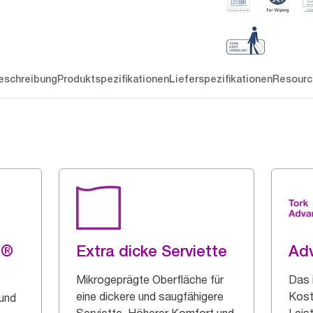
eschreibung
Produktspezifikationen
Lieferspezifikationen
Resourc
g®
Extra dicke Serviette
Ad
Mikrogeprägte Oberfläche für
Das 
eine dickere und saugfähigere
Kost
 und