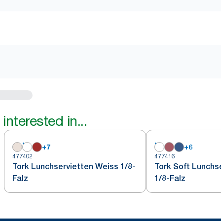
interested in...
+
7
+
6
477402
477416
Tork Lunchservietten Weiss 1/8-
Tork Soft Lunchs
Falz
1/8-Falz