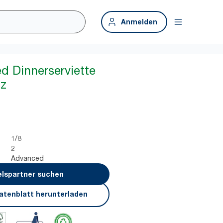
Anmelden
ed Dinnerserviette
lz
1/8
2
Advanced
lspartner suchen
atenblatt herunterladen