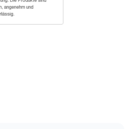
tung. Die Produkte sind
h, angenehm und
rlässig.